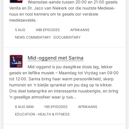
Woensdae-aande tussen 20:00 en 21:00 gesels
Venita en Dr. Jaco van Niekerk oor die nuutste Mediese-
nuus en nooi kenners om te gesels oor verskeie
mediesevelde.
5 AUG
486 EPISODES
AFRIKAANS
NEWS COMMENTARY · DOCUMENTARY
Mid-oggend met Sarina
Mid-oggend is jou daaglikse dosis lag, lekker
gesels en lieflike musiek – Maandag tot Vrydag van 09:00
tot 12:00. Sarina bring haar warm persoonlikheid, skerp
humorsin en ’n bietjie sprankel om jou dag op te kikker.
Ons deel belangrike en interessante nuusberigte, en bring
’n gesellige atmosfeer waar jy tuis…
6 AUG 6AM
195 EPISODES
AFRIKAANS
EDUCATION · HEALTH & FITNESS