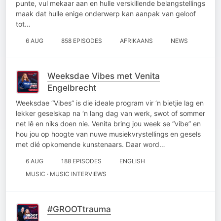
punte, vul mekaar aan en hulle verskillende belangstellings
maak dat hulle enige onderwerp kan aanpak van geloof
tot…
6 AUG
858 EPISODES
AFRIKAANS
NEWS
Weeksdae Vibes met Venita
Engelbrecht
Weeksdae “Vibes” is die ideale program vir ‘n bietjie lag en
lekker geselskap na ‘n lang dag van werk, swot of sommer
net lê en niks doen nie. Venita bring jou week se “vibe” en
hou jou op hoogte van nuwe musiekvrystellings en gesels
met dié opkomende kunstenaars. Daar word…
6 AUG
188 EPISODES
ENGLISH
MUSIC · MUSIC INTERVIEWS
#GROOTtrauma