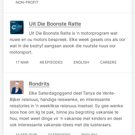
NON-PROFIT
Uit Die Boonste Ratte
Uit Die Boonste Ratte is 'n motorprogram wat
nuwe en ou motors bespreek. Elke week gesels ons als oor
wat in die bedryf aangaan asook die nuutste nuus oor
motorsport.
17 MAR
48 EPISODES
ENGLISH
CAREERS
Rondrits
Elke Saterdagoggend deel Tanya de Vente-
Bijker reisnuus, handige reiswenke, en interessante
reisstories in ‘n weeklikse reisnuus insetsel. Sy gee wenke
soos hoe om lig te pak, binne jou begroting vakansie te
hou, moet weet dinge vir ‘n vakansie met kinders en deel
ook interessante vakansie-idees met die luisteraars.
12 SEP 2025
12 EPISODES
ENGLISH