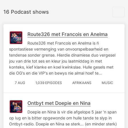
16 Podcast shows
Route326 met Francois en Anelma
Route326 met Francois en Anelma is ń
spontastiese vermenging van onvoorspelbaarheid en
tendense sonder grense. Hierdie dinamiese duo vergesel
jou van drie tot ses en kleur jou laatmiddag in met
konteks, kief klanke en koel kwinkslae. Hulle gesels met
die OG's en die VIP's en bewys nie almal hoef te…
7 AUG
1,039 EPISODES
AFRIKAANS
MUSIC
Ontbyt met Doepie en Nina
Doepie en Nina is vir die afgelope 5 jaar ‘n span
op lug en is bitter opgewonde om hulle tande te slyp in
Ontbyt-radio. Doepie en Nina se sterk… (en minder sterk)