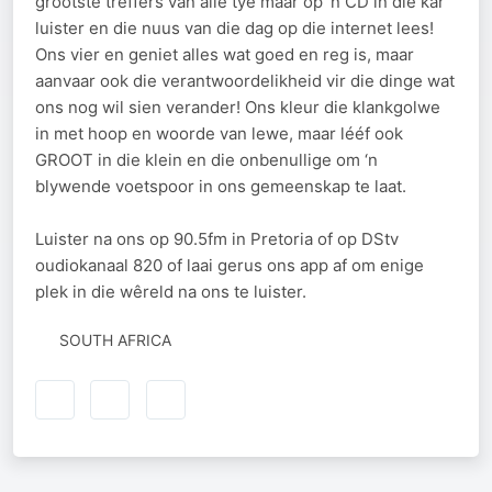
grootste treffers van alle tye maar op ‘n CD in die kar
luister en die nuus van die dag op die internet lees!
Ons vier en geniet alles wat goed en reg is, maar
aanvaar ook die verantwoordelikheid vir die dinge wat
ons nog wil sien verander! Ons kleur die klankgolwe
in met hoop en woorde van lewe, maar lééf ook
GROOT in die klein en die onbenullige om ‘n
blywende voetspoor in ons gemeenskap te laat.
Luister na ons op 90.5fm in Pretoria of op DStv
oudiokanaal 820 of laai gerus ons app af om enige
plek in die wêreld na ons te luister.
SOUTH AFRICA