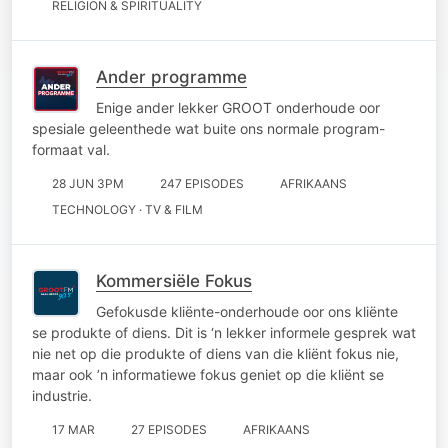
RELIGION & SPIRITUALITY
Ander programme
Enige ander lekker GROOT onderhoude oor
spesiale geleenthede wat buite ons normale program-
formaat val.
28 JUN 3PM
247 EPISODES
AFRIKAANS
TECHNOLOGY · TV & FILM
Kommersiële Fokus
Gefokusde kliënte-onderhoude oor ons kliënte
se produkte of diens. Dit is ‘n lekker informele gesprek wat
nie net op die produkte of diens van die kliënt fokus nie,
maar ook ’n informatiewe fokus geniet op die kliënt se
industrie.
17 MAR
27 EPISODES
AFRIKAANS