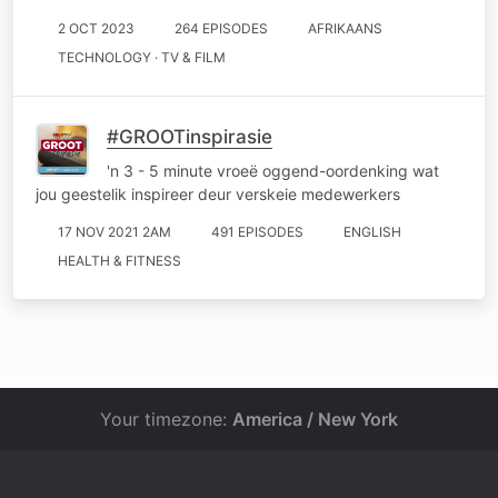
2 OCT 2023
264 EPISODES
AFRIKAANS
TECHNOLOGY · TV & FILM
#GROOTinspirasie
'n 3 - 5 minute vroeë oggend-oordenking wat
jou geestelik inspireer deur verskeie medewerkers
17 NOV 2021 2AM
491 EPISODES
ENGLISH
HEALTH & FITNESS
Your timezone:
America / New York