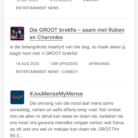
ENTERTAINMENT NEWS
Die GROOT brekfis – saam met Ruben
en Charonike
is die belangrikste maaltyd van die dag, so maak seker jy
begin hom met ‘n GROOT brekfis!
14 AUG 2025
1,681 EPISODES
AFRIKAANS
ENTERTAINMENT NEWS · COMEDY
#JouMenseMyMense
Die omvang van die nood laat mens soms
oorweldig, verlam en selfs effens lomp voel. Net omdat
ons nie alles vir almal kan wees en doen nie, beteken nie
ons moet ons gewone menslike omgee verloor wat fokus
op dit wat ons wel vir mekaar kan doen nie. GROOTfm
90.5…