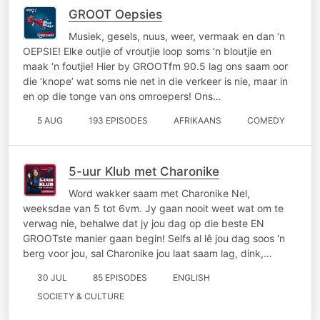
GROOT Oepsies
Musiek, gesels, nuus, weer, vermaak en dan ‘n
OEPSIE! Elke outjie of vroutjie loop soms ‘n bloutjie en
maak ‘n foutjie! Hier by GROOTfm 90.5 lag ons saam oor
die ‘knope’ wat soms nie net in die verkeer is nie, maar in
en op die tonge van ons omroepers! Ons…
5 AUG
193 EPISODES
AFRIKAANS
COMEDY
5-uur Klub met Charonike
Word wakker saam met Charonike Nel,
weeksdae van 5 tot 6vm. Jy gaan nooit weet wat om te
verwag nie, behalwe dat jy jou dag op die beste EN
GROOTste manier gaan begin! Selfs al lê jou dag soos 'n
berg voor jou, sal Charonike jou laat saam lag, dink,…
30 JUL
85 EPISODES
ENGLISH
SOCIETY & CULTURE