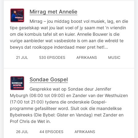
Mirrag met Annelie
Mirrag – jou middag boost vol musiek, lag, en die
tipe geselskap wat jou laat voel of jy saam met ’n vriendin
om die kombuis tafel sit en kuier. Annelie Bouwer is die
vurige aanbieder wat vasbeslote is om aan die wêreld te
bewys dat rooikoppe inderdaad meer pret het!…
21 JUL
530 EPISODES
AFRIKAANS
MUSIC
Sondae Gospel
Gesprekke wat op Sondae deur Jennifer
Myburgh (06:00 tot 09:00) en Zander van der Westhuizen
(17:00 tot 21:00) tydens die onderskeie Gospel-
programme gefasiliteer word. Sluit ook die maandelikse
Bybelreeks (Die Bybel: Gister en Vandag) met Zander en
Prof Chris de Wet in.
26 JUL
44 EPISODES
AFRIKAANS