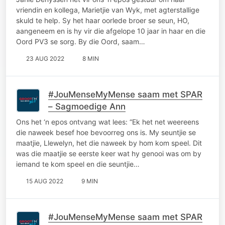
vriendin en kollega, Marietjie van Wyk, met agterstallige
skuld te help. Sy het haar oorlede broer se seun, HO,
aangeneem en is hy vir die afgelope 10 jaar in haar en die
Oord PV3 se sorg. By die Oord, saam…
23 AUG 2022
8 MIN
#JouMenseMyMense saam met SPAR
– Sagmoedige Ann
Ons het ‘n epos ontvang wat lees: “Ek het net weereens
die naweek besef hoe bevoorreg ons is. My seuntjie se
maatjie, Llewelyn, het die naweek by hom kom speel. Dit
was die maatjie se eerste keer wat hy genooi was om by
iemand te kom speel en die seuntjie…
15 AUG 2022
9 MIN
#JouMenseMyMense saam met SPAR