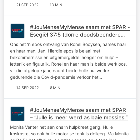
21 SEP 2022
13 MIN
#JouMenseMyMense saam met SPAR -
Esegiël 37:5 (dorre doodsbeendere
kry lewe)
Ons het ‘n epos ontvang van Ronel Booysen, names haar
en haar man, Jan. Hierdie epos is belaai met
bekommernisse en uitgemergelde ‘honger om hulp’ –
letterlik en figuurlik. Ronel en haar man is beide werkloos,
vir die afgelope jaar, nadat beide hulle hul werke
gedurende die Covid-pandemie verloor het…
14 SEP 2022
8 MIN
#JouMenseMyMense saam met SPAR
– “Julle is meer werd as baie mossies.”
Monita Venter het aan ons ‘n hulpkreet gerig. Hulle
koskaste, so ook hulle motor se tenk is dolleeg. Ma Monita