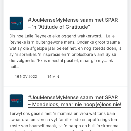
#JouMenseMyMense saam met SPAR
– ‘n “Attitude of Gratitude”
Dis hoe Lalie Reyneke elke oggend wakkerword… Lalie
Reyneke is ‘n buitengewone mens. Ondanks groot trauma
wat sy die afgelope jaar beleef het, en nog steeds doen, is
sy ‘n sprankel, ‘n inspirasie en ‘n onblusbare vlam! Sy sê
die volgende: “Ek is meestal positief, maar glo my... ek
huil…
16 NOV 2022
14 MIN
#JouMenseMyMense saam met SPAR
– Moedeloos, maar nie hoop(e)loos nie!
Terwyl ons gesels met ‘n mamma en vrou wat tans baie
swaar dra, omsien na vyf familie-lede en opofferings ten
koste van haarself maak, sit ‘n pappa en huil, ‘n skoonma