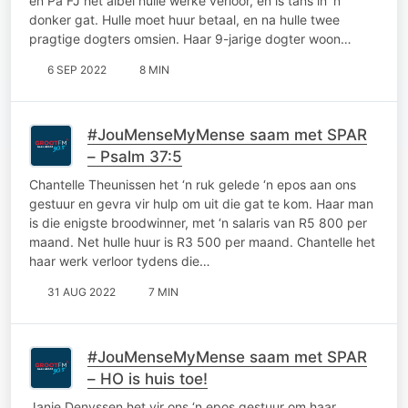
en Pa FJ het albei hulle werke verloor, en is tans in ‘n
donker gat. Hulle moet huur betaal, en na hulle twee
pragtige dogters omsien. Haar 9-jarige dogter woon…
6 SEP 2022
8 MIN
#JouMenseMyMense saam met SPAR
– Psalm 37:5
Chantelle Theunissen het ‘n ruk gelede ‘n epos aan ons
gestuur en gevra vir hulp om uit die gat te kom. Haar man
is die enigste broodwinner, met ‘n salaris van R5 800 per
maand. Net hulle huur is R3 500 per maand. Chantelle het
haar werk verloor tydens die…
31 AUG 2022
7 MIN
#JouMenseMyMense saam met SPAR
– HO is huis toe!
Janie Denyssen het vir ons ‘n epos gestuur om haar