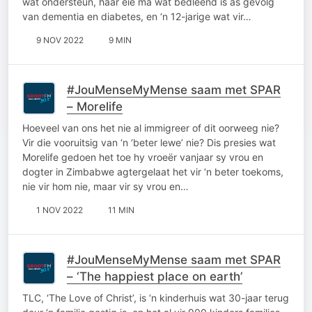
wat ondersteun, haar eie ma wat bedlêend is as gevolg
van dementia en diabetes, en ‘n 12-jarige wat vir…
9 NOV 2022
9 MIN
#JouMenseMyMense saam met SPAR
– Morelife
Hoeveel van ons het nie al immigreer of dit oorweeg nie?
Vir die vooruitsig van ‘n ‘beter lewe’ nie? Dis presies wat
Morelife gedoen het toe hy vroeër vanjaar sy vrou en
dogter in Zimbabwe agtergelaat het vir ‘n beter toekoms,
nie vir hom nie, maar vir sy vrou en…
1 NOV 2022
11 MIN
#JouMenseMyMense saam met SPAR
– ‘The happiest place on earth’
TLC, ‘The Love of Christ’, is ‘n kinderhuis wat 30-jaar terug