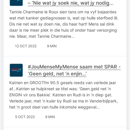
– ‘Nie wat jy soek nie, wat jy nodig
het…’
Tannie Charmaine le Roux sien tans om na vyf bejaardes
wat met kanker gediagnoseer is, wat op hulle sterfbed lê.
Dis nie net wat sy doen nie, dis haar hart! Mens sal dink
daar is nie meer plek in die huis of onder haar versorging
nie. Maar, met Tannie Charmaine…
12 OCT 2022
9 MIN
#JouMenseMyMense saam met SPAR -
‘Geen geld, net ‘n enjin…’
Katrien en GROOTfm 90.5 gesels reeds van verlede jaar
af…Katrien se hulpkreet se titel was: ‘Geen geld net ‘n
ENGIN vir ons Bakkie’. Katrien en Rudi is in ‘n diep gat.
Verlede jaar, met ‘n kuier by Rudi se ma in Vanderbijlpark,
het ‘n groot deel van hulle inkomste weggeval…
5 OCT 2022
9 MIN