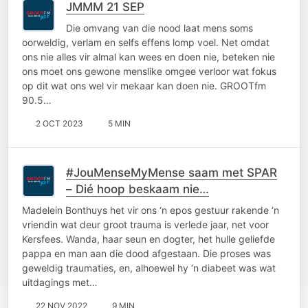
JMMM 21 SEP
Die omvang van die nood laat mens soms
oorweldig, verlam en selfs effens lomp voel. Net omdat
ons nie alles vir almal kan wees en doen nie, beteken nie
ons moet ons gewone menslike omgee verloor wat fokus
op dit wat ons wel vir mekaar kan doen nie. GROOTfm
90.5…
2 OCT 2023
5 MIN
#JouMenseMyMense saam met SPAR
– Dié hoop beskaam nie…
Madelein Bonthuys het vir ons ‘n epos gestuur rakende ‘n
vriendin wat deur groot trauma is verlede jaar, net voor
Kersfees. Wanda, haar seun en dogter, het hulle geliefde
pappa en man aan die dood afgestaan. Die proses was
geweldig traumaties, en, alhoewel hy ‘n diabeet was wat
uitdagings met…
22 NOV 2022
9 MIN