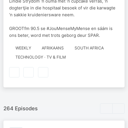
Lindie Strydom ‘n ouma met ‘n cupcake verras, ‘n
dogtertjie in die hospitaal besoek of vir die karwagte
‘n sakkie kruideniersware neem.
GROOTfm 90.5 se #JouMenseMyMense en sáám is
ons beter, word met trots geborg deur SPAR.
WEEKLY
AFRIKAANS
SOUTH AFRICA
TECHNOLOGY · TV & FILM
264 Episodes