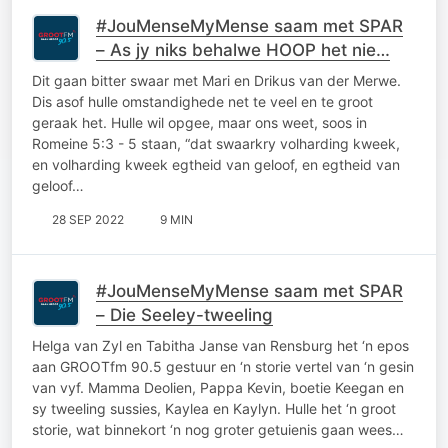
#JouMenseMyMense saam met SPAR
– As jy niks behalwe HOOP het nie…
Dit gaan bitter swaar met Mari en Drikus van der Merwe.
Dis asof hulle omstandighede net te veel en te groot
geraak het. Hulle wil opgee, maar ons weet, soos in
Romeine 5:3 - 5 staan, “dat swaarkry volharding kweek,
en volharding kweek egtheid van geloof, en egtheid van
geloof…
28 SEP 2022
9 MIN
#JouMenseMyMense saam met SPAR
– Die Seeley-tweeling
Helga van Zyl en Tabitha Janse van Rensburg het ‘n epos
aan GROOTfm 90.5 gestuur en ‘n storie vertel van ‘n gesin
van vyf. Mamma Deolien, Pappa Kevin, boetie Keegan en
sy tweeling sussies, Kaylea en Kaylyn. Hulle het ‘n groot
storie, wat binnekort ‘n nog groter getuienis gaan wees…