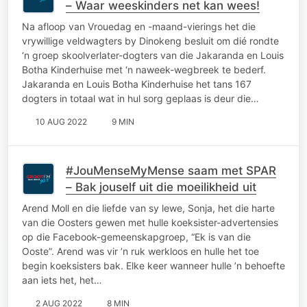
– Waar weeskinders net kan wees!
Na afloop van Vrouedag en -maand-vierings het die
vrywillige veldwagters by Dinokeng besluit om dié rondte
‘n groep skoolverlater-dogters van die Jakaranda en Louis
Botha Kinderhuise met ‘n naweek-wegbreek te bederf.
Jakaranda en Louis Botha Kinderhuise het tans 167
dogters in totaal wat in hul sorg geplaas is deur die…
10 AUG 2022
9 MIN
#JouMenseMyMense saam met SPAR
– Bak jouself uit die moeilikheid uit
Arend Moll en die liefde van sy lewe, Sonja, het die harte
van die Oosters gewen met hulle koeksister-advertensies
op die Facebook-gemeenskapgroep, “Ek is van die
Ooste”. Arend was vir ’n ruk werkloos en hulle het toe
begin koeksisters bak. Elke keer wanneer hulle ’n behoefte
aan iets het, het…
2 AUG 2022
8 MIN