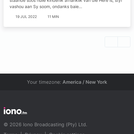
staande soos hulle kinderlik afhanklik van die Here is, styf
vashou aan Sy soom, ondanks baie…
19 JUL 2022
11 MIN
Your timezone:
America / New York
© 2026 Iono Broadcasting (Pty) Ltd.