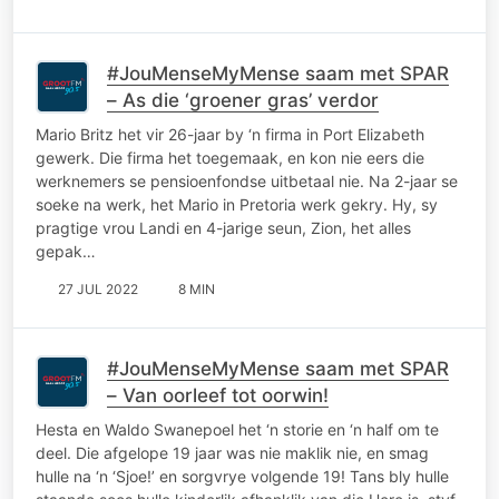
#JouMenseMyMense saam met SPAR
– As die ‘groener gras’ verdor
Mario Britz het vir 26-jaar by ‘n firma in Port Elizabeth
gewerk. Die firma het toegemaak, en kon nie eers die
werknemers se pensioenfondse uitbetaal nie. Na 2-jaar se
soeke na werk, het Mario in Pretoria werk gekry. Hy, sy
pragtige vrou Landi en 4-jarige seun, Zion, het alles
gepak…
27 JUL 2022
8 MIN
#JouMenseMyMense saam met SPAR
– Van oorleef tot oorwin!
Hesta en Waldo Swanepoel het ‘n storie en ‘n half om te
deel. Die afgelope 19 jaar was nie maklik nie, en smag
hulle na ‘n ‘Sjoe!’ en sorgvrye volgende 19! Tans bly hulle