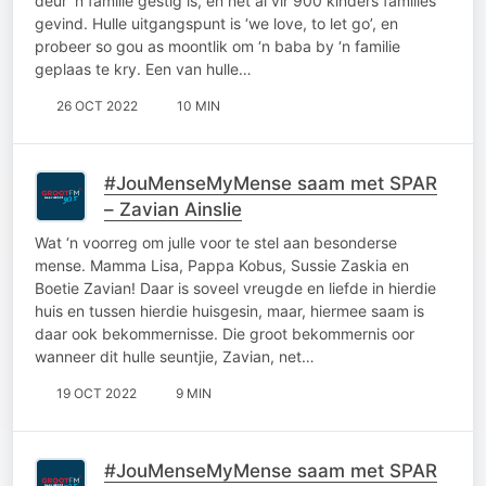
deur ‘n familie gestig is, en het al vir 900 kinders families
gevind. Hulle uitgangspunt is ‘we love, to let go’, en
probeer so gou as moontlik om ‘n baba by ‘n familie
geplaas te kry. Een van hulle…
26 OCT 2022
10 MIN
#JouMenseMyMense saam met SPAR
– Zavian Ainslie
Wat ‘n voorreg om julle voor te stel aan besonderse
mense. Mamma Lisa, Pappa Kobus, Sussie Zaskia en
Boetie Zavian! Daar is soveel vreugde en liefde in hierdie
huis en tussen hierdie huisgesin, maar, hiermee saam is
daar ook bekommernisse. Die groot bekommernis oor
wanneer dit hulle seuntjie, Zavian, net…
19 OCT 2022
9 MIN
#JouMenseMyMense saam met SPAR