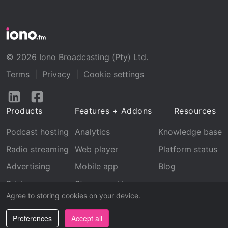
© 2026 Iono Broadcasting (Pty) Ltd.
Terms
|
Privacy
|
Cookie settings
Follow
Follow
us
us
Products
Features + Addons
Resources
on
on
LinkedIn
Facebook
Podcast hosting
Analytics
Knowledge base
Radio streaming
Web player
Platform status
Advertising
Mobile app
Blog
Pricing
Stream archive
Agree to storing cookies on your device.
Recognition
Preferences
Accept all