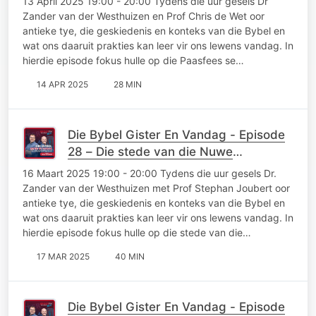
13 April 2025 19:00 - 20:00 Tydens die uur gesels Dr
Zander van der Westhuizen en Prof Chris de Wet oor
antieke tye, die geskiedenis en konteks van die Bybel en
wat ons daaruit prakties kan leer vir ons lewens vandag. In
hierdie episode fokus hulle op die Paasfees se…
14 APR 2025
28 MIN
Die Bybel Gister En Vandag - Episode
28 – Die stede van die Nuwe
Testament
16 Maart 2025 19:00 - 20:00 Tydens die uur gesels Dr.
Zander van der Westhuizen met Prof Stephan Joubert oor
antieke tye, die geskiedenis en konteks van die Bybel en
wat ons daaruit prakties kan leer vir ons lewens vandag. In
hierdie episode fokus hulle op die stede van die…
17 MAR 2025
40 MIN
Die Bybel Gister En Vandag - Episode