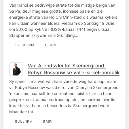
Van Hanoi se bedrywige strate tot die mistige berge van
Sa Pa, deur magiese grotte, ikoniese baaie en die
energieke strate van Ho Chi Minh-stad dis waarna kykers
kan uitsien wanneer Elders: Viëtnam op Sondag 19 Julie
om 20:00 op kykNET (DStv-kanaal 144) begin uitsaai.
Stapper en skrywer Erns Grundling…
15 JUL 1PM
13 MIN
Van Arendsvlei tot Skemergrond:
Robyn Rossouw se volle-sirkel-oomblik
Sy speel 'n ma wat van haar verlede weg hardloop, maar
vir Robyn Rossouw was die rol van Cheryl in Skemergrond
'n kans om haarself te konfronteer. Luister hier na haar
gesprek oor trauma, vertroue op stel, en hoekom hierdie
karakter vir haar so besonders is. Skemergrond word
Maandae tot…
8 JUL 1PM
8 MIN