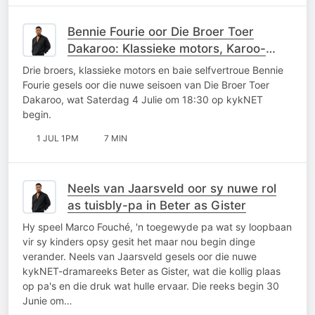
Bennie Fourie oor Die Broer Toer
Dakaroo: Klassieke motors, Karoo-
kaskenades en broerlike kompetisie
Drie broers, klassieke motors en baie selfvertroue Bennie
Fourie gesels oor die nuwe seisoen van Die Broer Toer
Dakaroo, wat Saterdag 4 Julie om 18:30 op kykNET
begin.
1 JUL 1PM
7 MIN
Neels van Jaarsveld oor sy nuwe rol
as tuisbly-pa in Beter as Gister
Hy speel Marco Fouché, 'n toegewyde pa wat sy loopbaan
vir sy kinders opsy gesit het maar nou begin dinge
verander. Neels van Jaarsveld gesels oor die nuwe
kykNET-dramareeks Beter as Gister, wat die kollig plaas
op pa's en die druk wat hulle ervaar. Die reeks begin 30
Junie om…