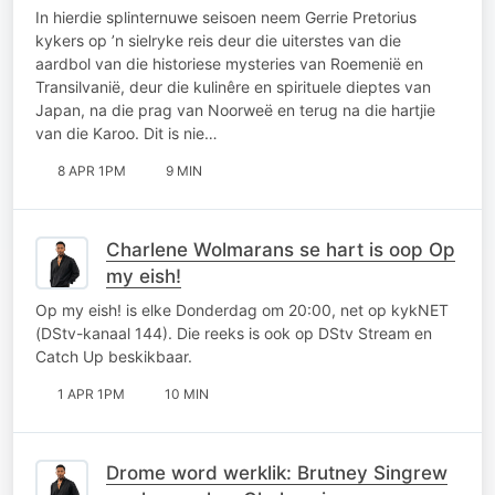
In hierdie splinternuwe seisoen neem Gerrie Pretorius
kykers op ’n sielryke reis deur die uiterstes van die
aardbol van die historiese mysteries van Roemenië en
Transilvanië, deur die kulinêre en spirituele dieptes van
Japan, na die prag van Noorweë en terug na die hartjie
van die Karoo. Dit is nie…
8 APR 1PM
9 MIN
Charlene Wolmarans se hart is oop Op
my eish!
Op my eish! is elke Donderdag om 20:00, net op kykNET
(DStv-kanaal 144). Die reeks is ook op DStv Stream en
Catch Up beskikbaar.
1 APR 1PM
10 MIN
Drome word werklik: Brutney Singrew