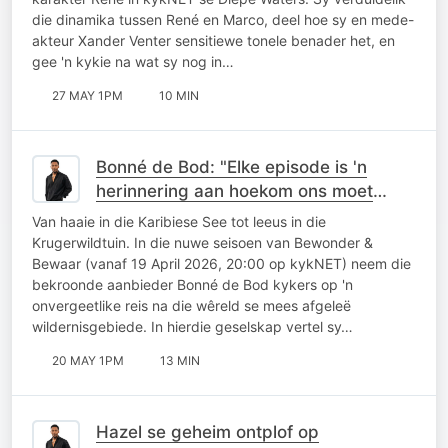
die dinamika tussen René en Marco, deel hoe sy en mede-
akteur Xander Venter sensitiewe tonele benader het, en
gee 'n kykie na wat sy nog in…
27 MAY 1PM
10 MIN
Bonné de Bod: "Elke episode is 'n
herinnering aan hoekom ons moet
omgee"
Van haaie in die Karibiese See tot leeus in die
Krugerwildtuin. In die nuwe seisoen van Bewonder &
Bewaar (vanaf 19 April 2026, 20:00 op kykNET) neem die
bekroonde aanbieder Bonné de Bod kykers op 'n
onvergeetlike reis na die wêreld se mees afgeleë
wildernisgebiede. In hierdie geselskap vertel sy…
20 MAY 1PM
13 MIN
Hazel se geheim ontplof op