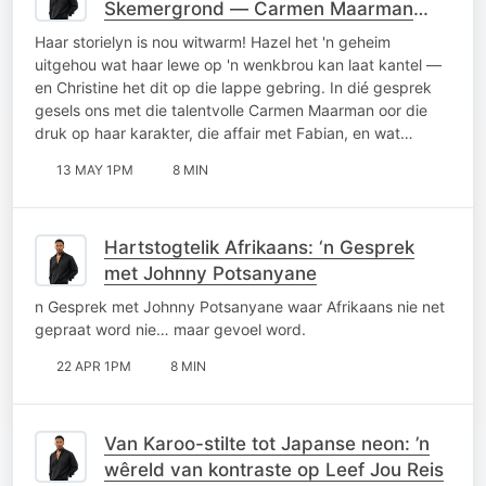
Skemergrond — Carmen Maarman
vertel alles
Haar storielyn is nou witwarm! Hazel het 'n geheim
uitgehou wat haar lewe op 'n wenkbrou kan laat kantel —
en Christine het dit op die lappe gebring. In dié gesprek
gesels ons met die talentvolle Carmen Maarman oor die
druk op haar karakter, die affair met Fabian, en wat…
13 MAY 1PM
8 MIN
Hartstogtelik Afrikaans: ‘n Gesprek
met Johnny Potsanyane
n Gesprek met Johnny Potsanyane waar Afrikaans nie net
gepraat word nie… maar gevoel word.
22 APR 1PM
8 MIN
Van Karoo-stilte tot Japanse neon: ’n
wêreld van kontraste op Leef Jou Reis