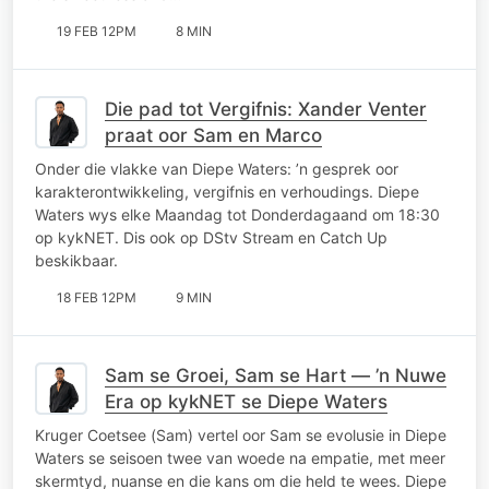
19 FEB 12PM
8 MIN
Die pad tot Vergifnis: Xander Venter
praat oor Sam en Marco
Onder die vlakke van Diepe Waters: ’n gesprek oor
karakterontwikkeling, vergifnis en verhoudings. Diepe
Waters wys elke Maandag tot Donderdagaand om 18:30
op kykNET. Dis ook op DStv Stream en Catch Up
beskikbaar.
18 FEB 12PM
9 MIN
Sam se Groei, Sam se Hart — ’n Nuwe
Era op kykNET se Diepe Waters
Kruger Coetsee (Sam) vertel oor Sam se evolusie in Diepe
Waters se seisoen twee van woede na empatie, met meer
skermtyd, nuanse en die kans om die held te wees. Diepe