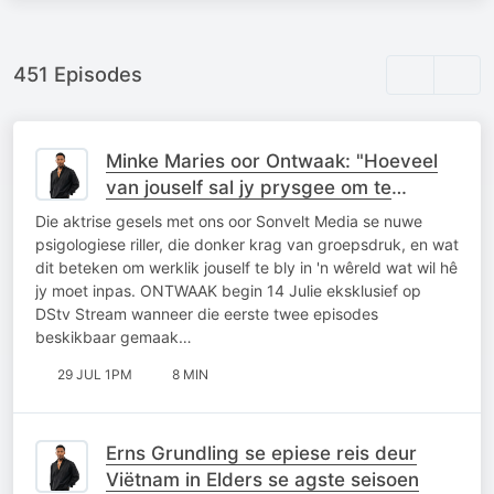
451 Episodes
Minke Maries oor Ontwaak: "Hoeveel
van jouself sal jy prysgee om te
behoort?"
Die aktrise gesels met ons oor Sonvelt Media se nuwe
psigologiese riller, die donker krag van groepsdruk, en wat
dit beteken om werklik jouself te bly in 'n wêreld wat wil hê
jy moet inpas. ONTWAAK begin 14 Julie eksklusief op
DStv Stream wanneer die eerste twee episodes
beskikbaar gemaak…
29 JUL 1PM
8 MIN
Erns Grundling se epiese reis deur
Viëtnam in Elders se agste seisoen