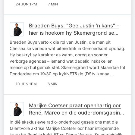
24 JUN 1PM
7 MIN
Braeden Buys: "Gee Justin 'n kans" –
hier is hoekom hy Skemergrond se
nuweling is om dop te hou
Braeden Buys vertolk die rol van Justin, die man uit
Chelsea se verlede wat uiteindelik in Gemoedsdrif opdaag.
Hy beskryf sy karakter as warm, opreg en sonder
verborge agendas – iemand wat dadelik inskakel en
mense op hul gemak stel. Skemergrond word Maandae tot
Donderdae om 19:30 op kykNET&kie (DStv-kanaal…
10 JUN 1PM
6 MIN
Marijke Coetser praat openhartig oor
René, Marco en die ouderdomsgaping
in Diepe Waters
In dié eksklusiewe radio-onderhoud gesels ons met die
talentvolle aktrise Marijke Coetser oor haar intrigerende
karakter René in kykNET se Diepe Waters. Sy verduidelik