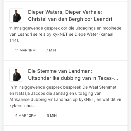
Dieper Waters, Dieper Verhale:
Christel van den Bergh oor Leandri
’n Innsiggewende gesprek oor die uitdagings en mooihede
van Leandri se reis by kykNET se Diepe Water (kanaal
144).
11 MAR 1PM
7 MIN
Die Stemme van Landman:
Uitsonderlike dubbing van ’n Texas-
western op kykNET
In ’n insiggewende gesprek bespreek De Waal Stemmet
en Natasja Jacobs die aanslag en uitdaging van
Afrikaanse dubbing vir Landman op kykNET, en wat dit vir
kykers inhou.
4 MAR 12PM
8 MIN