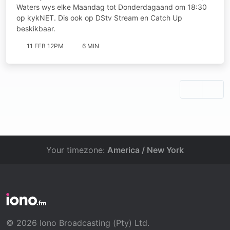
Waters wys elke Maandag tot Donderdagaand om 18:30
op kykNET. Dis ook op DStv Stream en Catch Up
beskikbaar.
11 FEB 12PM
6 MIN
Your timezone:
America / New York
© 2026 Iono Broadcasting (Pty) Ltd.