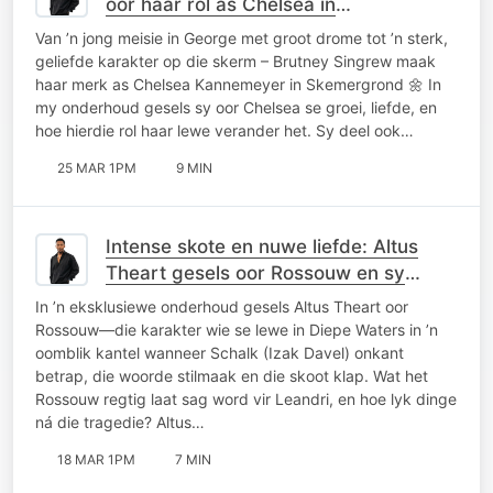
oor haar rol as Chelsea in
Skemergrond
Van ’n jong meisie in George met groot drome tot ’n sterk,
geliefde karakter op die skerm – Brutney Singrew maak
haar merk as Chelsea Kannemeyer in Skemergrond 🌼 In
my onderhoud gesels sy oor Chelsea se groei, liefde, en
hoe hierdie rol haar lewe verander het. Sy deel ook…
25 MAR 1PM
9 MIN
Intense skote en nuwe liefde: Altus
Theart gesels oor Rossouw en sy
nuwe enkelsnit
In ’n eksklusiewe onderhoud gesels Altus Theart oor
Rossouw—die karakter wie se lewe in Diepe Waters in ’n
oomblik kantel wanneer Schalk (Izak Davel) onkant
betrap, die woorde stilmaak en die skoot klap. Wat het
Rossouw regtig laat sag word vir Leandri, en hoe lyk dinge
ná die tragedie? Altus…
18 MAR 1PM
7 MIN