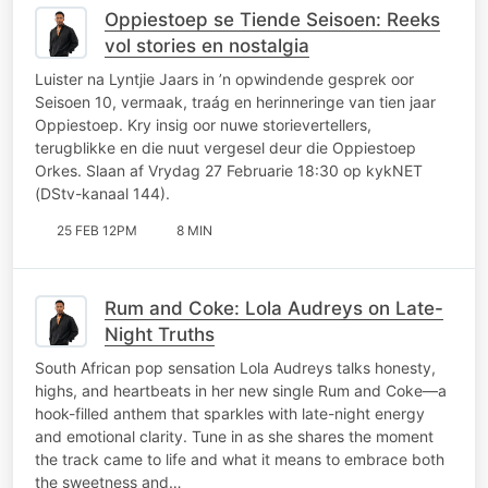
Oppiestoep se Tiende Seisoen: Reeks
vol stories en nostalgia
Luister na Lyntjie Jaars in ’n opwindende gesprek oor
Seisoen 10, vermaak, traág en herinneringe van tien jaar
Oppiestoep. Kry insig oor nuwe storievertellers,
terugblikke en die nuut vergesel deur die Oppiestoep
Orkes. Slaan af Vrydag 27 Februarie 18:30 op kykNET
(DStv-kanaal 144).
25 FEB 12PM
8 MIN
Rum and Coke: Lola Audreys on Late-
Night Truths
South African pop sensation Lola Audreys talks honesty,
highs, and heartbeats in her new single Rum and Coke—a
hook-filled anthem that sparkles with late-night energy
and emotional clarity. Tune in as she shares the moment
the track came to life and what it means to embrace both
the sweetness and…