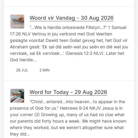
Woord vir Vandag - 30 Aug 2026
“…Wie is hierdie onbesnede Filistyn...?” 1 Samuel
17:26 NLV Vertrou in jou verbond met God Veertien
geslagte voordat Dawid teen Goliat geveg het, het God vir
Abraham gesê: ‘Ek sal dié seën wat jou seën en dié wat jou
vervloek, sal Ek vervloek…’ (Genesis 12:3 NLV). Later het
God hierdie…
28 JUL
2 MIN
Word for Today - 29 Aug 2026
“Christ…entered…into heaven…to appear in the
presence of God for us.” Hebrews 9:24 NKJV Jesus is in
your corner (2) Growing up, many of us had no clue what
our parents did forty hours a week. We might have known
where they worked, but we weren’t altogether sure what
they did…