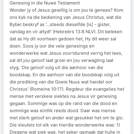
Genesing in die Nuwe Testament
Wonder jy of Jesus gewillig is om jou te genees? Kom
ons kyk na die bediening van Jesus Christus, wat die
Bybel beskryf as ‘…steeds dieselfde [is] - gister,
vandag en vir altyd!’ (Hebreërs 13:8 NLV). Dit beteken
dat as Hy dit voorheen gedoen het, Hy dit weer sal
doen. Soos jy oor die vele genesings en
wonderwerke wat Jesus voortdurend verrig het lees,
sal dit jou geloof laat groei en jou verwagting laat
styg. ‘Die geloof volg uit die aanhoor van die
boodskap. En die aanhoor van die boodskap volg uit
die prediking van die Goeie Nuus wat handel oor
Christus’ (Romeine 10:17). Regdeur die evangelies het
mense met verskeie siektes na Jesus vir genesing
gegaan. Sommige was op die rand van die dood en
sommige was eintlik reeds dood. Daar was mense
met sterk geloof en ander wat gesukkel het om te glo.
Die sleutels tot elk van hierdie wonderwerke was: 1)
Diegene wat siek was, het seker gemaak dat hulle in