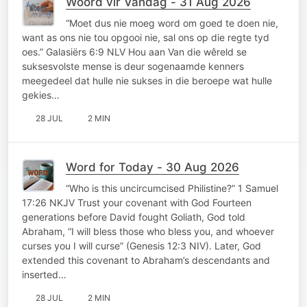
Woord vir Vandag - 31 Aug 2026
“Moet dus nie moeg word om goed te doen nie,
want as ons nie tou opgooi nie, sal ons op die regte tyd
oes.” Galasiërs 6:9 NLV Hou aan Van die wêreld se
suksesvolste mense is deur sogenaamde kenners
meegedeel dat hulle nie sukses in die beroepe wat hulle
gekies…
28 JUL
2 MIN
Word for Today - 30 Aug 2026
“Who is this uncircumcised Philistine?” 1 Samuel
17:26 NKJV Trust your covenant with God Fourteen
generations before David fought Goliath, God told
Abraham, “I will bless those who bless you, and whoever
curses you I will curse” (Genesis 12:3 NIV). Later, God
extended this covenant to Abraham’s descendants and
inserted…
28 JUL
2 MIN