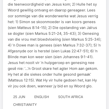
die teenwoordigheid van Jesus kom; 2) Hulle het sy
Woord gewillig ontvang en daarop gereageer. Lees
oor sommige van die wonderwerke wat Jesus verrig
het: 1) Simon se skoonmoeder is van koors genees
(sien Matteus 8:14-15); 2) Die opstanding van Jaïrus
se dogter (sien Markus 5:21-24, 35-43); 3) Genesing
van die vrou met bloedvloeiing (sien Markus 5:25-34);
4) ‘n Dowe man is genees (sien Markus 7:32-37); 5) ‘n
Afgesnyde oor is herstel (sien Lukas 22:47-51); 6) 'n
Blinde man kon weer sien (sien Johannes 9:1-41).
Jesus het nooit vir ‘n hulpgeroep en genesing nee
gesê nie: ‘…’n Groot skare het agter Hom aan gekom.
Hy het al die siekes onder hulle gesond gemaak’
(Matteus 12:15). Wat Hy vir hulle gedoen het, kan Hy
vir jou ook doen, wanneer jy bid en sy Woord glo.
25 JUN
ENGLISH
SOUTH AFRICA
CHRISTIANITY