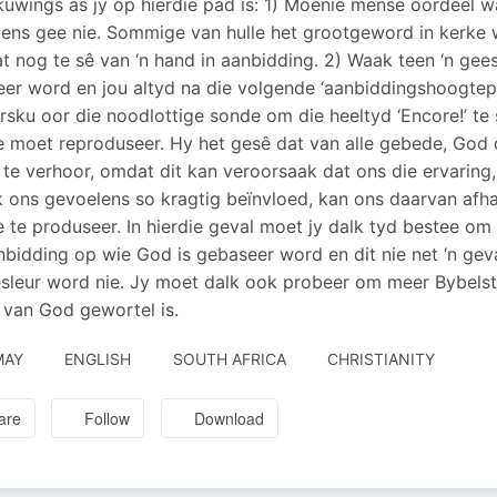
uwings as jy op hierdie pad is: 1) Moenie mense oordeel wat
ens gee nie. Sommige van hulle het grootgeword in kerke 
at nog te sê van ‘n hand in aanbidding. 2) Waak teen ‘n gee
er word en jou altyd na die volgende ‘aanbiddingshoogtepun
sku oor die noodlottige sonde om die heeltyd ‘Encore!’ te s
 moet reproduseer. Hy het gesê dat van alle gebede, God
te verhoor, omdat dit kan veroorsaak dat ons die ervaring
 ons gevoelens so kragtig beïnvloed, kan ons daarvan afha
e te produseer. In hierdie geval moet jy dalk tyd bestee o
nbidding op wie God is gebaseer word en dit nie net ‘n geva
leur word nie. Jy moet dalk ook probeer om meer Bybelstud
 van God gewortel is.
MAY
ENGLISH
SOUTH AFRICA
CHRISTIANITY
are
Follow
Download