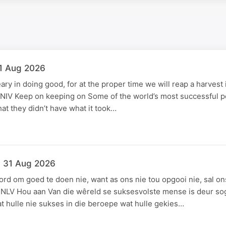
31 Aug 2026
ry in doing good, for at the proper time we will reap a harvest 
9 NIV Keep on keeping on Some of the world’s most successful 
hat they didn’t have what it took…
- 31 Aug 2026
d om goed te doen nie, want as ons nie tou opgooi nie, sal on
:9 NLV Hou aan Van die wêreld se suksesvolste mense is deur 
 hulle nie sukses in die beroepe wat hulle gekies…