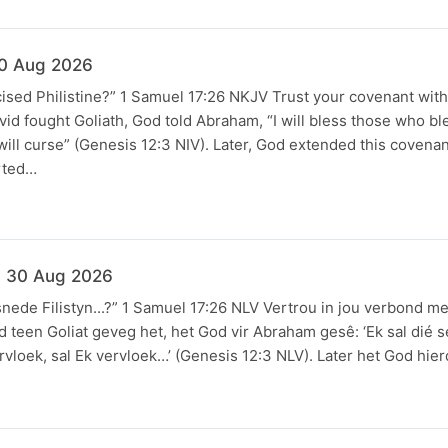
30 Aug 2026
cised Philistine?” 1 Samuel 17:26 NKJV Trust your covenant wit
id fought Goliath, God told Abraham, “I will bless those who bl
ill curse” (Genesis 12:3 NIV). Later, God extended this covena
rted…
- 30 Aug 2026
nede Filistyn...?” 1 Samuel 17:26 NLV Vertrou in jou verbond m
 teen Goliat geveg het, het God vir Abraham gesê: ‘Ek sal dié 
rvloek, sal Ek vervloek…’ (Genesis 12:3 NLV). Later het God hie