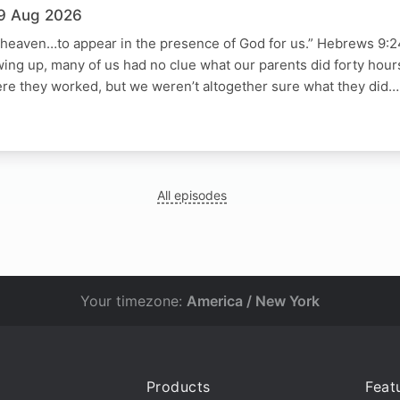
29 Aug 2026
heaven…to appear in the presence of God for us.” Hebrews 9:2
wing up, many of us had no clue what our parents did forty hou
e they worked, but we weren’t altogether sure what they did…
All episodes
Your timezone:
America / New York
Products
Feat