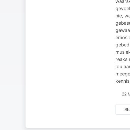
waarsk
gevoel
nie, w
gebase
gewaar
emosie
gebed 
musiek
reaksi
jou aa
meeges
kennis
22 
Sh