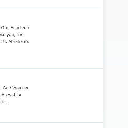
h God Fourteen
ess you, and
nt to Abraham’s
et God Veertien
seën wat jou
rdie…