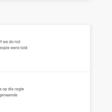
if we do not
people were told
s op die regte
sogenaamde