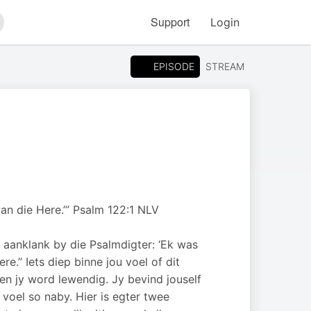
Support
Login
arch
EPISODE
STREAM
van die Here.’” Psalm 122:1 NLV
 aanklank by die Psalmdigter: ‘Ek was
e.’’ Iets diep binne jou voel of dit
n jy word lewendig. Jy bevind jouself
voel so naby. Hier is egter twee