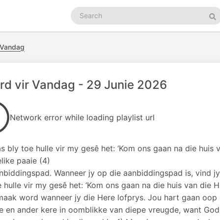
Search
podcasts
Se
r Vandag
d vir Vandag - 29 Junie 2026
Network error while loading playlist url
s bly toe hulle vir my gesê het: ‘Kom ons gaan na die huis 
like paaie (4)
nbiddingspad. Wanneer jy op die aanbiddingspad is, vind jy
e hulle vir my gesê het: ‘Kom ons gaan na die huis van die Her
aak word wanneer jy die Here lofprys. Jou hart gaan oop e
ne en ander kere in oomblikke van diepe vreugde, want God 