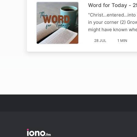
Word for Today - 
“Christ…entered…into 
in your corner (2) Gro
might have known wher
28 JUL
1 MIN