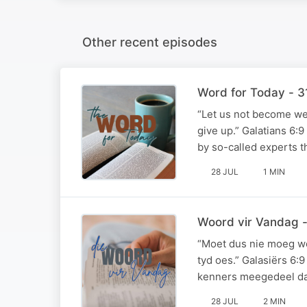
Other recent episodes
Word for Today - 
“Let us not become wea
give up.” Galatians 6:
by so-called experts t
28 JUL
1 MIN
Woord vir Vandag 
“Moet dus nie moeg wor
tyd oes.” Galasiërs 6
kenners meegedeel dat
28 JUL
2 MIN