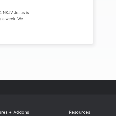
4 NKJV Jesus is
rs a week. We
ures + Addons
Resources