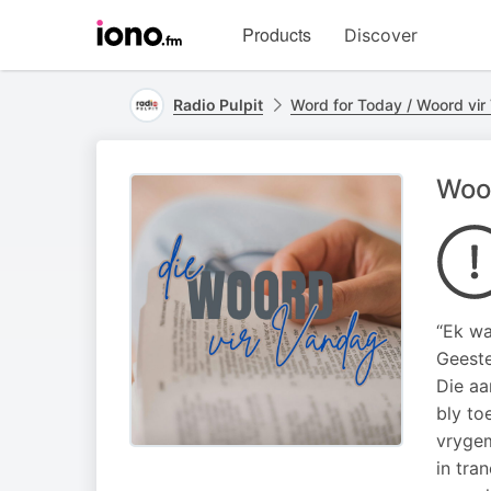
Visit
Products
Discover
iono.fm
homepage
Radio Pulpit
Word for Today / Woord vi
Woor
“Ek wa
Geeste
Die aa
bly to
vrygem
in tra