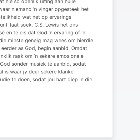
 nie so openlik uiting aan hulle
waar niemand ‘n vinger opgesteek het
stelikheid wat net op ervarings
t’ laat soek. C.S. Lewis het ons
ê en te eis dat God ‘n ervaring of ‘n
 die minste geneig mag wees om hierdie
, eerder as God, begin aanbid. Omdat
nklik raak om ‘n sekere emosionele
m God sonder musiek te aanbid, sodat
l is waar jy deur sekere klanke
ie te doen, sodat jou hart diep in die