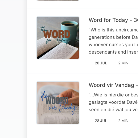
Word for Today - 
“Who is this uncircum
generations before Dav
whoever curses you I w
descendants and inse
28 JUL
2 MIN
Woord vir Vandag 
“…Wie is hierdie onbes
geslagte voordat Dawid
seën en dié wat jou ve
28 JUL
2 MIN