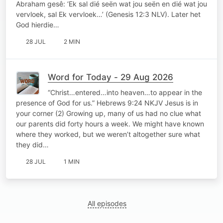
Abraham gesê: ‘Ek sal dié seën wat jou seën en dié wat jou
vervloek, sal Ek vervloek…’ (Genesis 12:3 NLV). Later het
God hierdie…
28 JUL
2 MIN
Word for Today - 29 Aug 2026
“Christ…entered…into heaven…to appear in the
presence of God for us.” Hebrews 9:24 NKJV Jesus is in
your corner (2) Growing up, many of us had no clue what
our parents did forty hours a week. We might have known
where they worked, but we weren’t altogether sure what
they did…
28 JUL
1 MIN
All episodes