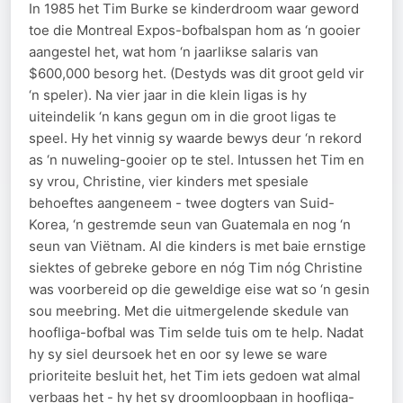
In 1985 het Tim Burke se kinderdroom waar geword
toe die Montreal Expos-bofbalspan hom as ‘n gooier
aangestel het, wat hom ‘n jaarlikse salaris van
$600,000 besorg het. (Destyds was dit groot geld vir
‘n speler). Na vier jaar in die klein ligas is hy
uiteindelik ‘n kans gegun om in die groot ligas te
speel. Hy het vinnig sy waarde bewys deur ‘n rekord
as ‘n nuweling-gooier op te stel. Intussen het Tim en
sy vrou, Christine, vier kinders met spesiale
behoeftes aangeneem - twee dogters van Suid-
Korea, ‘n gestremde seun van Guatemala en nog ‘n
seun van Viëtnam. Al die kinders is met baie ernstige
siektes of gebreke gebore en nóg Tim nóg Christine
was voorbereid op die geweldige eise wat so ‘n gesin
sou meebring. Met die uitmergelende skedule van
hoofliga-bofbal was Tim selde tuis om te help. Nadat
hy sy siel deursoek het en oor sy lewe se ware
prioriteite besluit het, het Tim iets gedoen wat almal
verbaas het - hy het sy droomloopbaan in hoofliga-