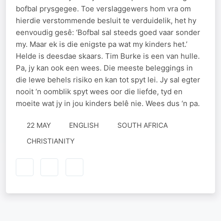
bofbal prysgegee. Toe verslaggewers hom vra om
hierdie verstommende besluit te verduidelik, het hy
eenvoudig gesê: ‘Bofbal sal steeds goed vaar sonder
my. Maar ek is die enigste pa wat my kinders het.’
Helde is deesdae skaars. Tim Burke is een van hulle.
Pa, jy kan ook een wees. Die meeste beleggings in
die lewe behels risiko en kan tot spyt lei. Jy sal egter
nooit ‘n oomblik spyt wees oor die liefde, tyd en
moeite wat jy in jou kinders belê nie. Wees dus ‘n pa.
22 MAY
ENGLISH
SOUTH AFRICA
CHRISTIANITY