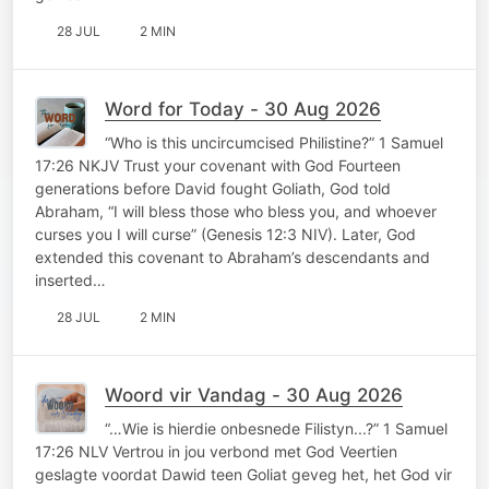
28 JUL
2 MIN
Word for Today - 30 Aug 2026
“Who is this uncircumcised Philistine?” 1 Samuel
17:26 NKJV Trust your covenant with God Fourteen
generations before David fought Goliath, God told
Abraham, “I will bless those who bless you, and whoever
curses you I will curse” (Genesis 12:3 NIV). Later, God
extended this covenant to Abraham’s descendants and
inserted…
28 JUL
2 MIN
Woord vir Vandag - 30 Aug 2026
“…Wie is hierdie onbesnede Filistyn...?” 1 Samuel
17:26 NLV Vertrou in jou verbond met God Veertien
geslagte voordat Dawid teen Goliat geveg het, het God vir