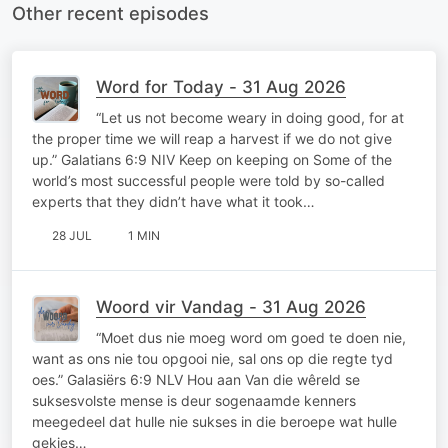
Other recent episodes
Word for Today - 31 Aug 2026
“Let us not become weary in doing good, for at
the proper time we will reap a harvest if we do not give
up.” Galatians 6:9 NIV Keep on keeping on Some of the
world’s most successful people were told by so-called
experts that they didn’t have what it took…
28 JUL
1 MIN
Woord vir Vandag - 31 Aug 2026
“Moet dus nie moeg word om goed te doen nie,
want as ons nie tou opgooi nie, sal ons op die regte tyd
oes.” Galasiërs 6:9 NLV Hou aan Van die wêreld se
suksesvolste mense is deur sogenaamde kenners
meegedeel dat hulle nie sukses in die beroepe wat hulle
gekies…