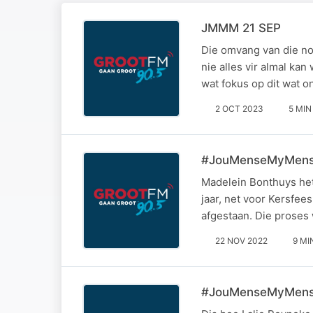
JMMM 21 SEP
Die omvang van die no
nie alles vir almal k
wat fokus op dit wat 
2 OCT 2023
5 MIN
#JouMenseMyMense
Madelein Bonthuys het 
jaar, net voor Kersfee
afgestaan. Die proses
22 NOV 2022
9 MI
#JouMenseMyMense s