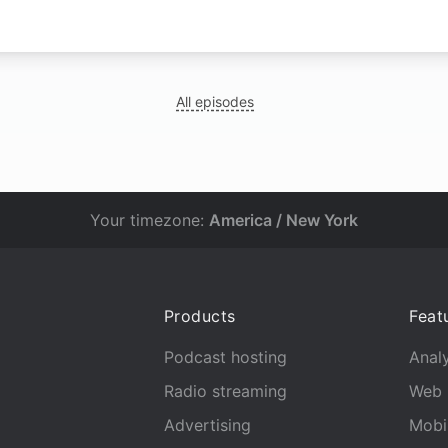
N
All episodes
Your timezone:
America / New York
Products
Feat
Podcast hosting
Analy
Radio streaming
Web 
Advertising
Mobi