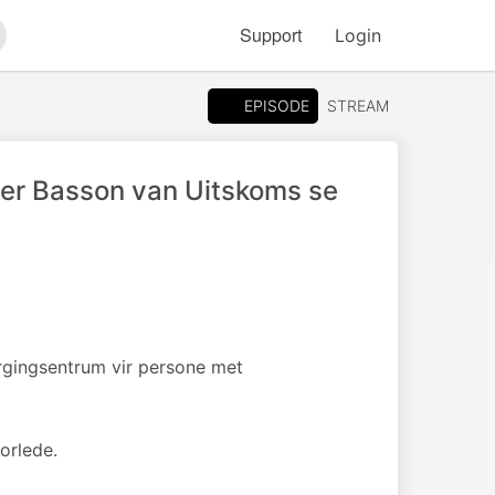
Support
Login
arch
EPISODE
STREAM
r Basson van Uitskoms se
orgingsentrum vir persone met
orlede.