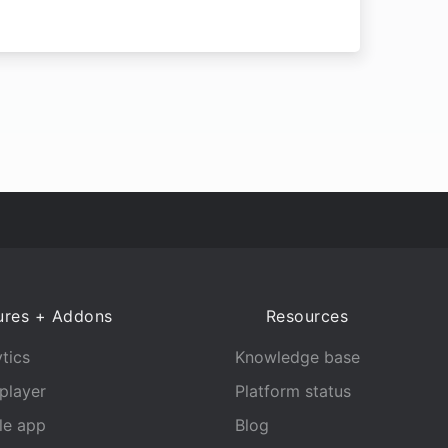
ures + Addons
Resources
tics
Knowledge base
player
Platform status
le app
Blog