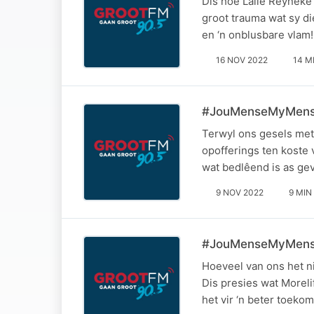
Dis hoe Lalie Reynek
groot trauma wat sy die
en ‘n onblusbare vlam! 
16 NOV 2022
14 M
#JouMenseMyMense 
Terwyl ons gesels met
opofferings ten koste 
wat bedlêend is as gev
9 NOV 2022
9 MIN
#JouMenseMyMense
Hoeveel van ons het nie
Dis presies wat Moreli
het vir ‘n beter toekom