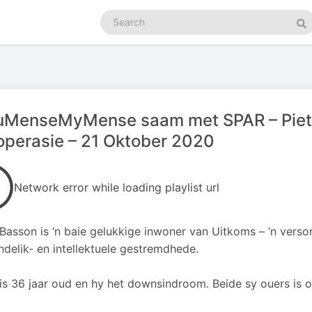
Search
podcasts
Se
uMenseMyMense saam met SPAR – Piete
perasie – 21 Oktober 2020
Network error while loading playlist url
 Basson is ‘n baie gelukkige inwoner van Uitkoms – ‘n vers
ndelik- en intellektuele gestremdhede.
 is 36 jaar oud en hy het downsindroom. Beide sy ouers is o