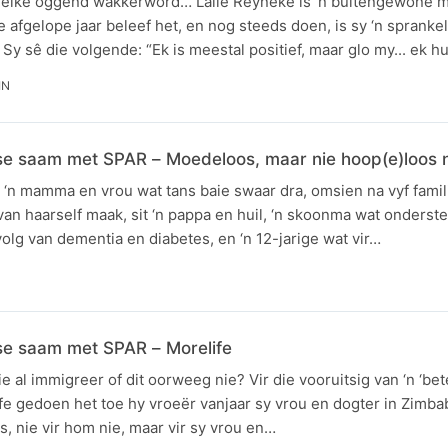
e elke oggend wakkerword… Lalie Reyneke is ‘n buitengewone 
 afgelope jaar beleef het, en nog steeds doen, is sy ‘n sprankel,
Sy sê die volgende: “Ek is meestal positief, maar glo my... ek h
IN
saam met SPAR – Moedeloos, maar nie hoop(e)loos n
 ‘n mamma en vrou wat tans baie swaar dra, omsien na vyf famil
van haarself maak, sit ‘n pappa en huil, ‘n skoonma wat onderst
olg van dementia en diabetes, en ‘n 12-jarige wat vir…
 saam met SPAR – Morelife
 al immigreer of dit oorweeg nie? Vir die vooruitsig van ‘n ‘bet
fe gedoen het toe hy vroeër vanjaar sy vrou en dogter in Zimb
s, nie vir hom nie, maar vir sy vrou en…