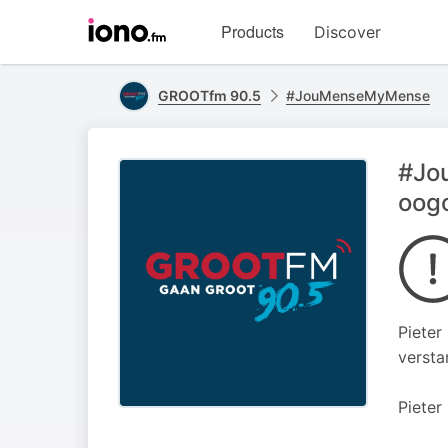
Visit
Products
Discover
iono.fm
homepage
GROOTfm 90.5
#JouMenseMyMense
#Jo
oogo
Pieter
versta
Pieter