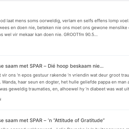
od laat mens soms oorweldig, verlam en selfs effens lomp voel
an wees en doen nie, beteken nie ons moet ons gewone menslike
ons wel vir mekaar kan doen nie. GROOTfm 90.5…
 saam met SPAR – Dié hoop beskaam nie…
vir ons ‘n epos gestuur rakende ‘n vriendin wat deur groot tra
s. Wanda, haar seun en dogter, het hulle geliefde pappa en man
 was geweldig traumaties, en, alhoewel hy ‘n diabeet was wat u
N
aam met SPAR – ‘n “Attitude of Gratitude”