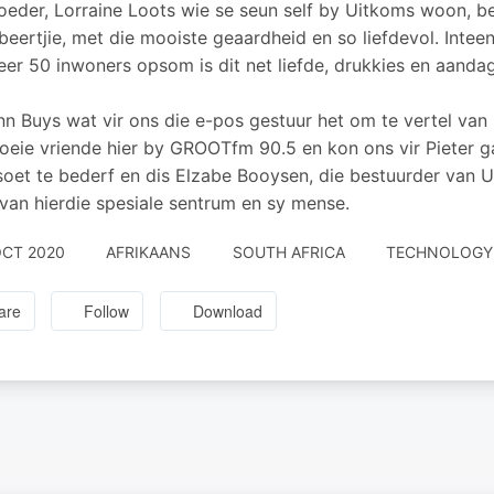
eder, Lorraine Loots wie se seun self by Uitkoms woon, be
beertjie, met die mooiste geaardheid en so liefdevol. Inte
er 50 inwoners opsom is dit net liefde, drukkies en aandag
nn Buys wat vir ons die e-pos gestuur het om te vertel van 
oeie vriende hier by GROOTfm 90.5 en kon ons vir Pieter g
 soet te bederf en dis Elzabe Booysen, die bestuurder van
 van hierdie spesiale sentrum en sy mense.
OCT 2020
AFRIKAANS
SOUTH AFRICA
TECHNOLOGY ·
are
Follow
Download