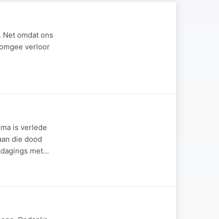
. Net omdat ons
 omgee verloor
uma is verlede
 aan die dood
itdagings met…