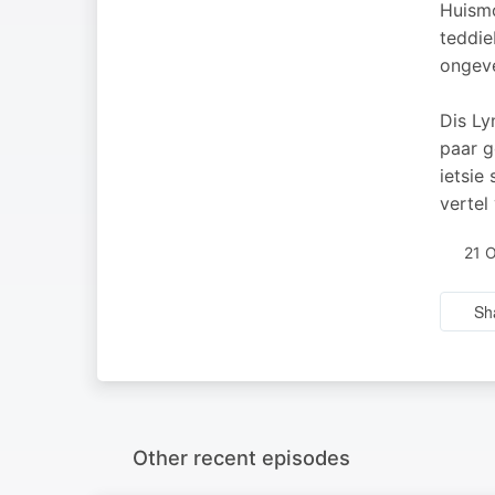
Huismo
teddie
ongeve
Dis Ly
paar g
ietsie
vertel
21 
Sh
Other recent episodes