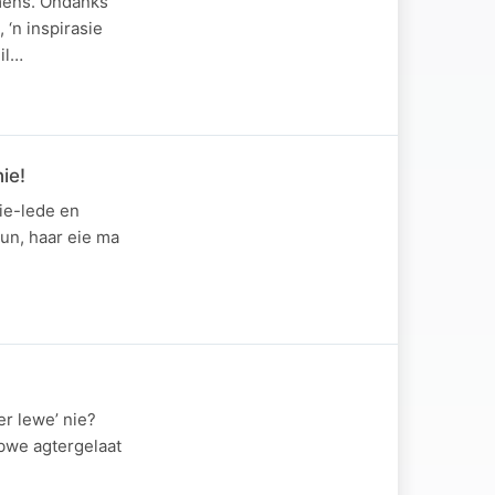
mens. Ondanks
 ‘n inspirasie
uil…
ie!
ie-lede en
eun, haar eie ma
er lewe’ nie?
abwe agtergelaat