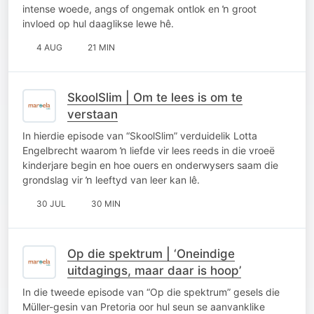
intense woede, angs of ongemak ontlok en ŉ groot
invloed op hul daaglikse lewe hê.
4 AUG
21 MIN
SkoolSlim | Om te lees is om te
verstaan
In hierdie episode van “SkoolSlim” verduidelik Lotta
Engelbrecht waarom ŉ liefde vir lees reeds in die vroeë
kinderjare begin en hoe ouers en onderwysers saam die
grondslag vir ŉ leeftyd van leer kan lê.
30 JUL
30 MIN
Op die spektrum | ‘Oneindige
uitdagings, maar daar is hoop’
In die tweede episode van “Op die spektrum” gesels die
Müller-gesin van Pretoria oor hul seun se aanvanklike