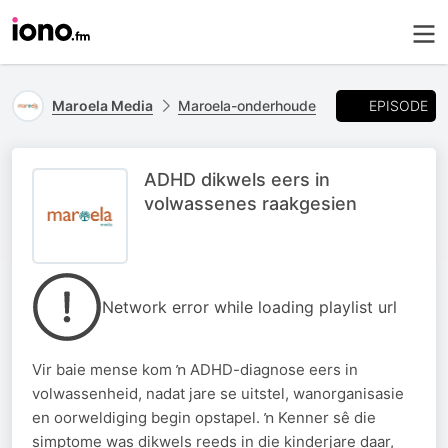
EPISODE
Maroela Media
Maroela-onderhoude
ADHD dikwels eers in
volwassenes raakgesien
Network error while loading playlist url
Vir baie mense kom ŉ ADHD-diagnose eers in
volwassenheid, nadat jare se uitstel, wanorganisasie
en oorweldiging begin opstapel. ŉ Kenner sê die
simptome was dikwels reeds in die kinderjare daar,