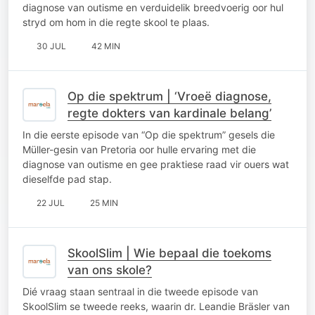
diagnose van outisme en verduidelik breedvoerig oor hul
stryd om hom in die regte skool te plaas.
30 JUL
42 MIN
Op die spektrum | ‘Vroeë diagnose,
regte dokters van kardinale belang’
In die eerste episode van “Op die spektrum” gesels die
Müller-gesin van Pretoria oor hulle ervaring met die
diagnose van outisme en gee praktiese raad vir ouers wat
dieselfde pad stap.
22 JUL
25 MIN
SkoolSlim | Wie bepaal die toekoms
van ons skole?
Dié vraag staan sentraal in die tweede episode van
SkoolSlim se tweede reeks, waarin dr. Leandie Bräsler van