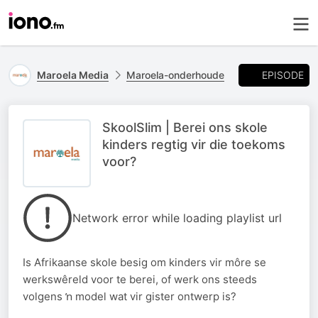
EPISODE
Maroela Media
Maroela-onderhoude
SkoolSlim | Berei ons skole
kinders regtig vir die toekoms
voor?
Network error while loading playlist url
Is Afrikaanse skole besig om kinders vir môre se
werkswêreld voor te berei, of werk ons steeds
volgens ŉ model wat vir gister ontwerp is?