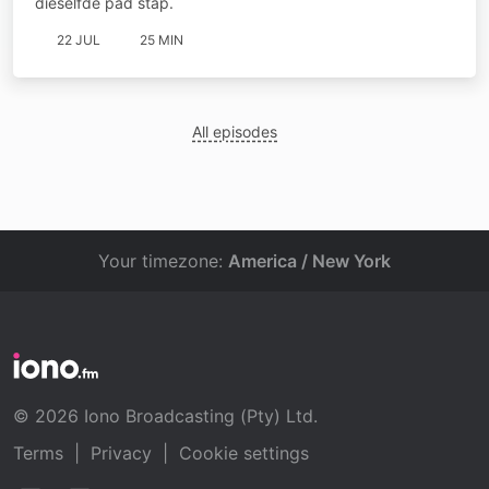
dieselfde pad stap.
22 JUL
25 MIN
All episodes
Your timezone:
America / New York
© 2026 Iono Broadcasting (Pty) Ltd.
Terms
|
Privacy
|
Cookie settings