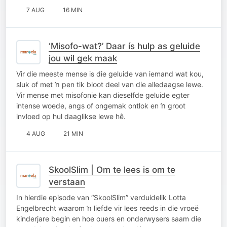
7 AUG
16 MIN
‘Misofo-wat?’ Daar ís hulp as geluide
jou wil gek maak
Vir die meeste mense is die geluide van iemand wat kou,
sluk of met ŉ pen tik bloot deel van die alledaagse lewe.
Vir mense met misofonie kan dieselfde geluide egter
intense woede, angs of ongemak ontlok en ŉ groot
invloed op hul daaglikse lewe hê.
4 AUG
21 MIN
SkoolSlim | Om te lees is om te
verstaan
In hierdie episode van “SkoolSlim” verduidelik Lotta
Engelbrecht waarom ŉ liefde vir lees reeds in die vroeë
kinderjare begin en hoe ouers en onderwysers saam die