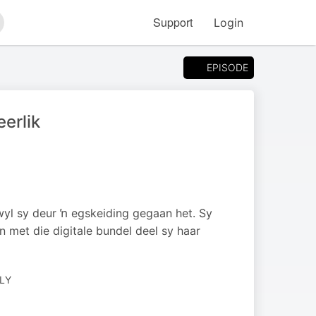
Support
Login
arch
EPISODE
eerlik
rwyl sy deur ŉ egskeiding gegaan het. Sy
n met die digitale bundel deel sy haar
ILY