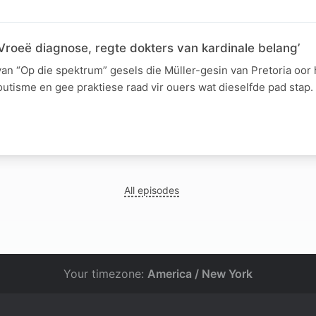
Vroeë diagnose, regte dokters van kardinale belang’
van “Op die spektrum” gesels die Müller-gesin van Pretoria oor 
utisme en gee praktiese raad vir ouers wat dieselfde pad stap.
All episodes
Your timezone:
America / New York