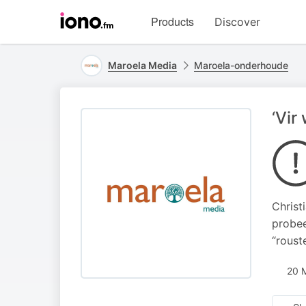
Visit
Products
Discover
iono.fm
homepage
Maroela Media
Maroela-onderhoude
‘Vir
Christ
probee
“roust
20 