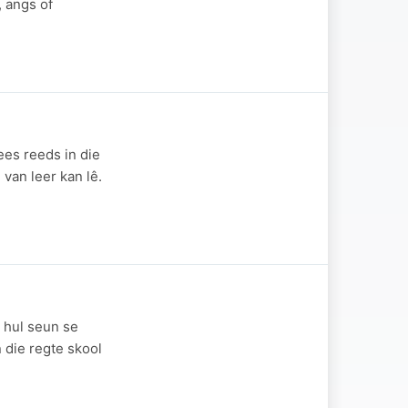
 angs of
ees reeds in die
van leer kan lê.
 hul seun se
 die regte skool