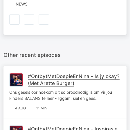
NEWS
Other recent episodes
#OntbytMetDoepieEnNina - Is jy okay?
(Met Arette Burger)
Ons gesels oor hoekom dit so broodnodig is om vir jou
kinders BALANS te leer - liggam, siel en gees…
4 AUG
11 MIN
#OntbytMetDoepieEnNina - Inspirasie