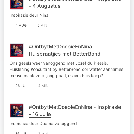
- 4 Augustus
Inspirasie deur Nina
4 AUG
5 MIN
#OntbytMetDoepieEnNina -
Huispraatjies met BetterBond
Ons gesels weer vanoggend met Josef du Plessis,
Huislening Konsultant by BetterBond oor watter aannames
mense maak veral jong paartjies ivm huis koop?
28 JUL
4 MIN
#OntbytMetDoepieEnNina - Inspirasie
- 16 Julie
Inspirasie deur Doepie vanoggend
16 JUL
3 MIN