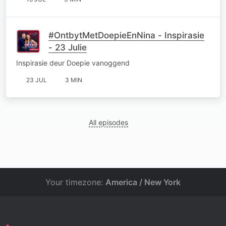
#OntbytMetDoepieEnNina - Inspirasie
- 23 Julie
Inspirasie deur Doepie vanoggend
23 JUL
3 MIN
All episodes
Your timezone:
America / New York