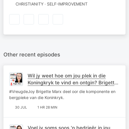
CHRISTIANITY · SELF-IMPROVEMENT
Other recent episodes
Wil jy weet hoe om jou plek in die
Koningkryk te vind en ontgin? Brigette
Marx deel oor haar roeping.
#VreugdeJoy Brigette Marx deel oor die komponente en
bergpieke van die Koninkryk.
30 JUL
1 HR 28 MIN
Voel jy soms soos 'n bedrieër in jou