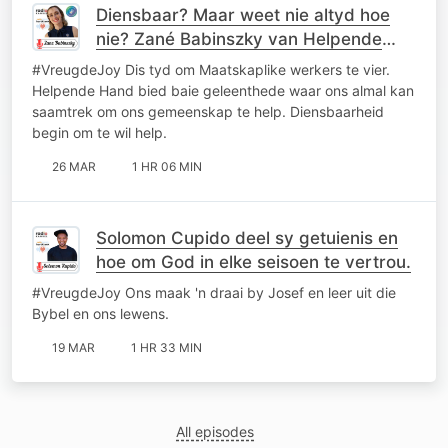
Diensbaar? Maar weet nie altyd hoe
nie? Zané Babinszky van Helpende
Hand kom deel hoe.
#VreugdeJoy Dis tyd om Maatskaplike werkers te vier.
Helpende Hand bied baie geleenthede waar ons almal kan
saamtrek om ons gemeenskap te help. Diensbaarheid
begin om te wil help.
26 MAR
1 HR 06 MIN
Solomon Cupido deel sy getuienis en
hoe om God in elke seisoen te vertrou.
#VreugdeJoy Ons maak 'n draai by Josef en leer uit die
Bybel en ons lewens.
19 MAR
1 HR 33 MIN
All episodes