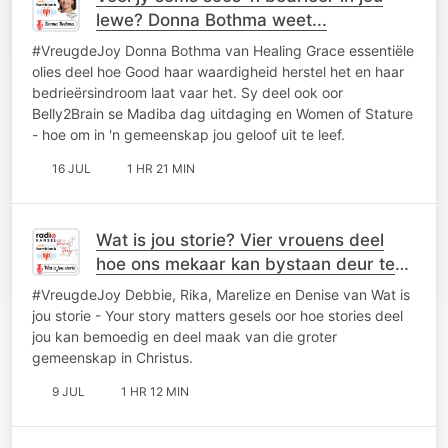
lewe? Donna Bothma weet...
#VreugdeJoy Donna Bothma van Healing Grace essentiële
olies deel hoe Good haar waardigheid herstel het en haar
bedrieërsindroom laat vaar het. Sy deel ook oor
Belly2Brain se Madiba dag uitdaging en Women of Stature
- hoe om in 'n gemeenskap jou geloof uit te leef.
16 JUL
1 HR 21 MIN
Wat is jou storie? Vier vrouens deel
hoe ons mekaar kan bystaan deur te
deel.
#VreugdeJoy Debbie, Rika, Marelize en Denise van Wat is
jou storie - Your story matters gesels oor hoe stories deel
jou kan bemoedig en deel maak van die groter
gemeenskap in Christus.
9 JUL
1 HR 12 MIN