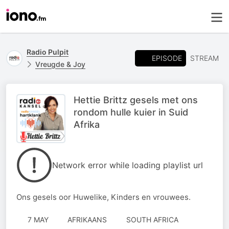
Radio Pulpit
EPISODE
STREAM
Vreugde & Joy
Hettie Brittz gesels met ons
rondom hulle kuier in Suid
Afrika
Network error while loading playlist url
Ons gesels oor Huwelike, Kinders en vrouwees.
7 MAY
AFRIKAANS
SOUTH AFRICA