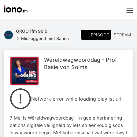
GROOTfm 90.5
EPISODE
STREAM
Mid-oggend met Sarina
Wêreldwagwoorddag - Prof
Basie von Solms
Network error while loading playlist url
7 Mei is Wêreldwagwoorddag—’n goeie herinnering
dat ons digitale veiligheid by iets so eenvoudig soos
’n wagwoord begin. Met kubermisdaad wat wêreldwyd