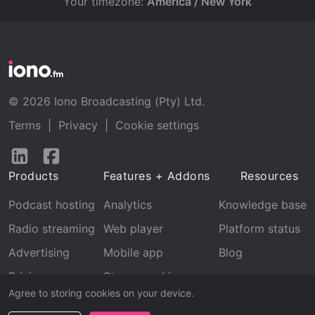
Your timezone:
America / New York
© 2026 Iono Broadcasting (Pty) Ltd.
Terms
|
Privacy
|
Cookie settings
Follow
Follow
us
us
Products
Features + Addons
Resources
on
on
LinkedIn
Facebook
Podcast hosting
Analytics
Knowledge base
Radio streaming
Web player
Platform status
Advertising
Mobile app
Blog
Pricing
Stream archive
Agree to storing cookies on your device.
Recognition