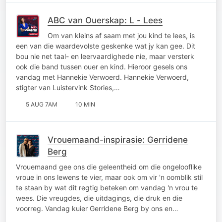
ABC van Ouerskap: L - Lees
Om van kleins af saam met jou kind te lees, is
een van die waardevolste geskenke wat jy kan gee. Dit
bou nie net taal- en leervaardighede nie, maar versterk
ook die band tussen ouer en kind. Hieroor gesels ons
vandag met Hannekie Verwoerd. Hannekie Verwoerd,
stigter van Luistervink Stories,…
5 AUG 7AM
10 MIN
Vrouemaand-inspirasie: Gerridene
Berg
Vrouemaand gee ons die geleentheid om die ongelooflike
vroue in ons lewens te vier, maar ook om vir 'n oomblik stil
te staan by wat dit regtig beteken om vandag 'n vrou te
wees. Die vreugdes, die uitdagings, die druk en die
voorreg. Vandag kuier Gerridene Berg by ons en…