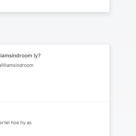
liamsindroom ly?
Williamsindroom
ertel hoe hy as