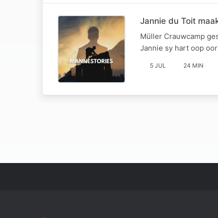
Jannie du Toit maak
Müller Crauwcamp gese
Jannie sy hart oop oor
5 JUL
24 MIN