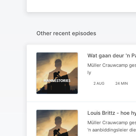
Other recent episodes
Wat gaan deur 'n P
Müller Crauwcamp gese
ly
2 AUG
24 MIN
Louis Brittz - hoe 
Müller Crauwcamp gesel
'n aanbiddingsleier di