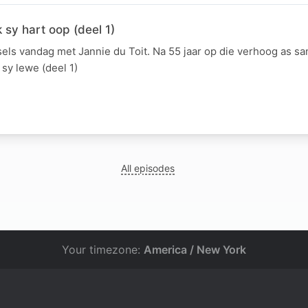
 sy hart oop (deel 1)
ls vandag met Jannie du Toit. Na 55 jaar op die verhoog as sa
 sy lewe (deel 1)
All episodes
Your timezone:
America / New York