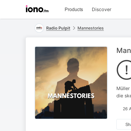
Visit
Products
Discover
iono.fm
homepage
Radio Pulpit
Mannestories
Mann
Müller
die sk
26 
Sh