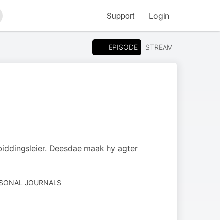
Support
Login
arch
EPISODE
STREAM
biddingsleier. Deesdae maak hy agter
ERSONAL JOURNALS