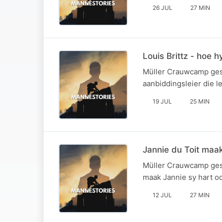
26 JUL
27 MIN
Louis Brittz - hoe 
Müller Crauwcamp gesel
aanbiddingsleier die l
19 JUL
25 MIN
Jannie du Toit maak
Müller Crauwcamp gese
maak Jannie sy hart oo
12 JUL
27 MIN