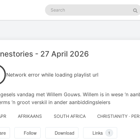
Search
podcasts
Se
estories - 27 April 2026
Network error while loading playlist url
 gesels vandag met Willem Gouws. Willem is in wese ‘n aan
erms ‘n groot verskil in ander aanbiddingsleiers
APR
AFRIKAANS
SOUTH AFRICA
CHRISTIANITY · P
are
Follow
Download
Links
1