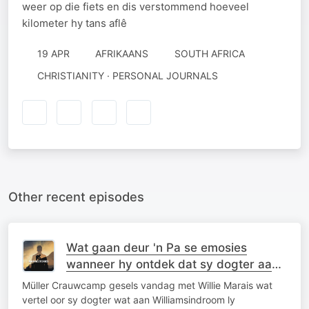
weer op die fiets en dis verstommend hoeveel
kilometer hy tans aflê
19 APR
AFRIKAANS
SOUTH AFRICA
CHRISTIANITY · PERSONAL JOURNALS
Other recent episodes
Wat gaan deur 'n Pa se emosies
wanneer hy ontdek dat sy dogter aan
Williamsindroom ly?
Müller Crauwcamp gesels vandag met Willie Marais wat
vertel oor sy dogter wat aan Williamsindroom ly