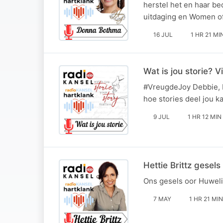
herstel het en haar be
uitdaging en Women of 
16 JUL
1 HR 21 MI
Wat is jou storie? 
#VreugdeJoy Debbie, Ri
hoe stories deel jou 
9 JUL
1 HR 12 MIN
Hettie Brittz gesels
Ons gesels oor Huweli
7 MAY
1 HR 21 MIN