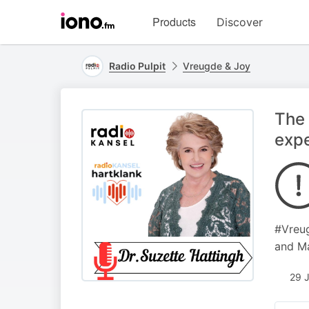
Visit
Products
Discover
iono.fm
homepage
Radio Pulpit
Vreugde & Joy
The 
expe
#Vreug
and Ma
29 