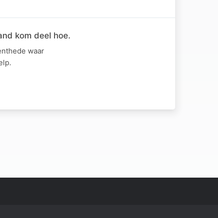
and kom deel hoe.
eenthede waar
elp.