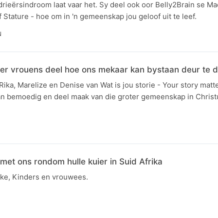
drieërsindroom laat vaar het. Sy deel ook oor Belly2Brain se M
Stature - hoe om in 'n gemeenskap jou geloof uit te leef.
N
Vier vrouens deel hoe ons mekaar kan bystaan deur te d
ka, Marelize en Denise van Wat is jou storie - Your story matt
kan bemoedig en deel maak van die groter gemeenskap in Christ
 met ons rondom hulle kuier in Suid Afrika
ke, Kinders en vrouwees.