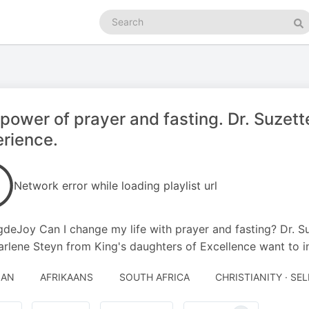
Search
podcasts
Se
power of prayer and fasting. Dr. Suzett
rience.
Network error while loading playlist url
deJoy Can I change my life with prayer and fasting? Dr. Su
rlene Steyn from King's daughters of Excellence want to in
JAN
AFRIKAANS
SOUTH AFRICA
CHRISTIANITY · S