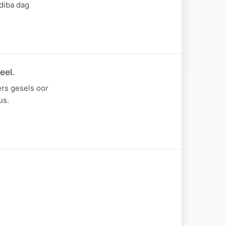
adiba dag
eel.
ers gesels oor
us.