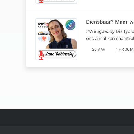
Diensbaar? Maar we
#VreugdeJoy Dis tyd o
ons almal kan saamtre
26 MAR
1 HR 06 M