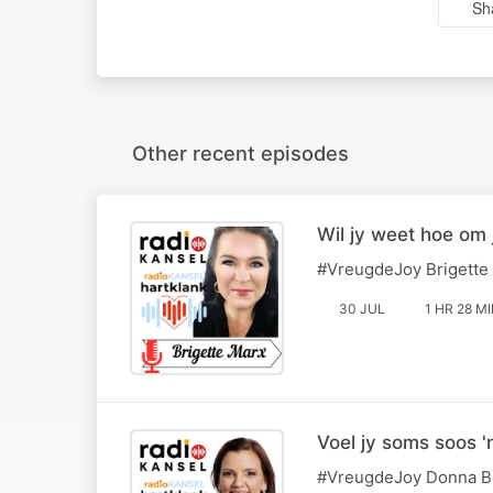
Sh
Other recent episodes
Wil jy weet hoe om 
#VreugdeJoy Brigette 
30 JUL
1 HR 28 M
Voel jy soms soos '
#VreugdeJoy Donna Bo