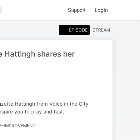
Support
Login
arch
EPISODE
STREAM
e Hattingh shares her
zette Hattingh from Voice in the City
spire you to pray and fast.
ELF-IMPROVEMENT