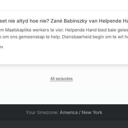
et nie altyd hoe nie? Zané Babinszky van Helpende H
m Maatskaplike werkers te vier. Helpende Hand bied baie gel
k om ons gemeenskap te help. Diensbaarheid begin om te wil h
IN
All episodes
Your timezone:
America / New York