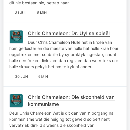
dit nie bestaan nie, betrap haar…
31 JUL
5 MIN
Chris Chameleon: Dr. Uyl se spieël
Deur Chris Chameleon Hulle het in kroeë van
hom gefluister en die meeste van hulle het hulle krae hoër
opgetrek en met sonbrille by sy praktyk ingestap, nadat
hulle eers ŉ keer links, en dan regs, en dan weer links oor
hulle skouers gekyk het om te kyk of ander…
30 JUN
6 MIN
Chris Chameleon: Die skoonheid van
kommunisme
Deur Chris Chameleon Wat is dit dan van ŉ oorgang na
kommunisme wat die neiging tot geweld so pertinent
vervat? Ek dink dis weens die skoonheid van