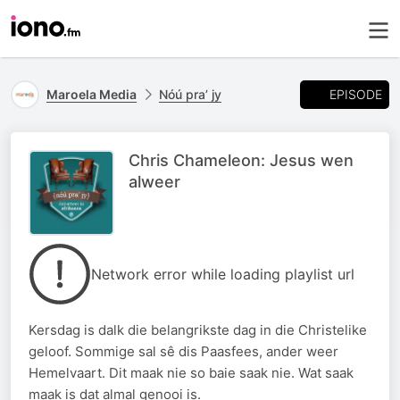
EPISODE
Maroela Media
Nóú pra’ jy
Chris Chameleon: Jesus wen
alweer
Network error while loading playlist url
Kersdag is dalk die belangrikste dag in die Christelike
geloof. Sommige sal sê dis Paasfees, ander weer
Hemelvaart. Dit maak nie so baie saak nie. Wat saak
maak is dat almal genooi is.