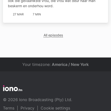
ook die gevaarlikste vrou, die vrou wat deur haar man
beskerm en onderhou word.
27 MAR
7 MIN
All episodes
Your timezone:
America / New York
© 2026 Iono Broadcasting (Pty) Ltd.
Terms
|
Privacy
|
Cookie settings