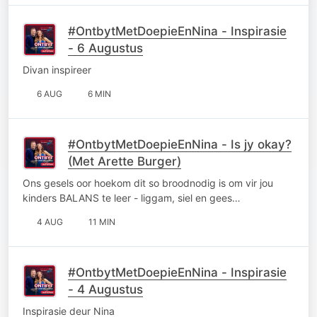
#OntbytMetDoepieEnNina - Inspirasie
- 6 Augustus
Divan inspireer
6 AUG
6 MIN
#OntbytMetDoepieEnNina - Is jy okay?
(Met Arette Burger)
Ons gesels oor hoekom dit so broodnodig is om vir jou
kinders BALANS te leer - liggam, siel en gees…
4 AUG
11 MIN
#OntbytMetDoepieEnNina - Inspirasie
- 4 Augustus
Inspirasie deur Nina