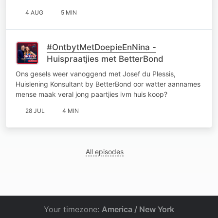
4 AUG
5 MIN
#OntbytMetDoepieEnNina -
Huispraatjies met BetterBond
Ons gesels weer vanoggend met Josef du Plessis,
Huislening Konsultant by BetterBond oor watter aannames
mense maak veral jong paartjies ivm huis koop?
28 JUL
4 MIN
All episodes
Your timezone:
America / New York