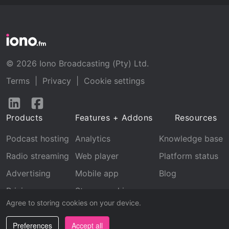
© 2026 Iono Broadcasting (Pty) Ltd.
Terms
|
Privacy
|
Cookie settings
Follow
Follow
us
us
Products
Features + Addons
Resources
on
on
LinkedIn
Facebook
Podcast hosting
Analytics
Knowledge base
Radio streaming
Web player
Platform status
Advertising
Mobile app
Blog
Pricing
Stream archive
Agree to storing cookies on your device.
Recognition
Preferences
Accept all