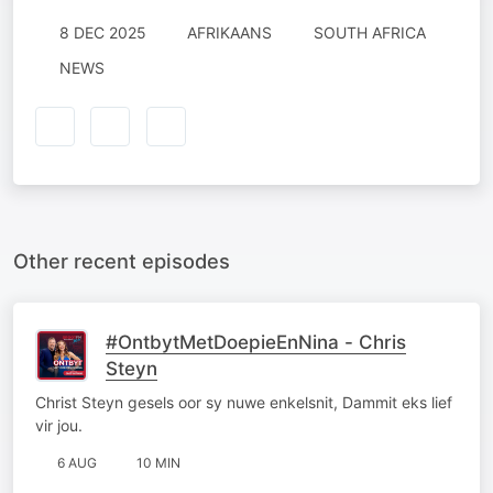
8 DEC 2025
AFRIKAANS
SOUTH AFRICA
NEWS
Other recent episodes
#OntbytMetDoepieEnNina - Chris
Steyn
Christ Steyn gesels oor sy nuwe enkelsnit, Dammit eks lief
vir jou.
6 AUG
10 MIN