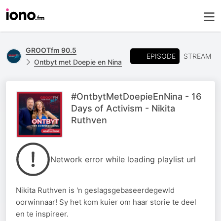
GROOTfm 90.5
EPISODE
STREAM
Ontbyt met Doepie en Nina
#OntbytMetDoepieEnNina - 16
Days of Activism - Nikita
Ruthven
Network error while loading playlist url
Nikita Ruthven is 'n geslagsgebaseerdegewld
oorwinnaar! Sy het kom kuier om haar storie te deel
en te inspireer.