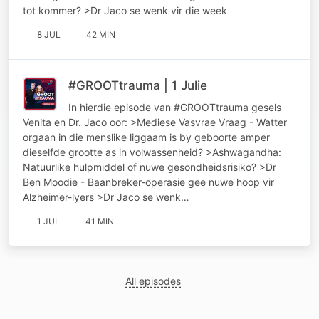
tot kommer? >Dr Jaco se wenk vir die week
8 JUL
42 MIN
#GROOTtrauma | 1 Julie
In hierdie episode van #GROOTtrauma gesels
Venita en Dr. Jaco oor: >Mediese Vasvrae Vraag - Watter
orgaan in die menslike liggaam is by geboorte amper
dieselfde grootte as in volwassenheid? >Ashwagandha:
Natuurlike hulpmiddel of nuwe gesondheidsrisiko? >Dr
Ben Moodie - Baanbreker-operasie gee nuwe hoop vir
Alzheimer-lyers >Dr Jaco se wenk…
1 JUL
41 MIN
All episodes