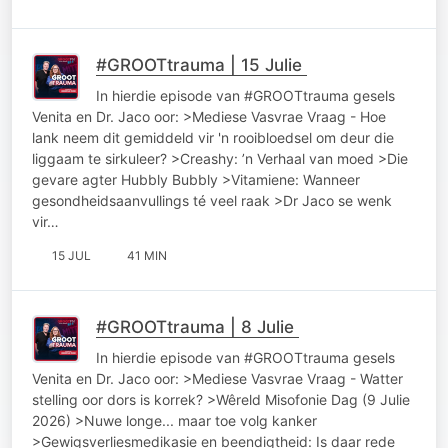
#GROOTtrauma | 15 Julie
In hierdie episode van #GROOTtrauma gesels
Venita en Dr. Jaco oor: >Mediese Vasvrae Vraag - Hoe
lank neem dit gemiddeld vir 'n rooibloedsel om deur die
liggaam te sirkuleer? >Creashy: ’n Verhaal van moed >Die
gevare agter Hubbly Bubbly >Vitamiene: Wanneer
gesondheidsaanvullings té veel raak >Dr Jaco se wenk
vir…
15 JUL
41 MIN
#GROOTtrauma | 8 Julie
In hierdie episode van #GROOTtrauma gesels
Venita en Dr. Jaco oor: >Mediese Vasvrae Vraag - Watter
stelling oor dors is korrek? >Wêreld Misofonie Dag (9 Julie
2026) >Nuwe longe... maar toe volg kanker
>Gewigsverliesmedikasie en beendigtheid: Is daar rede