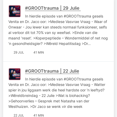
#GROOTtrauma | 29 Julie
In hierdie episode van #GROOTtrauma gesels
Venita en Dr. Jaco oor: >Mediese Vasvrae Vraag - Waar of
Onwaar - Jou lewer kan steeds normaal funksioneer, selfs
al verloor dit tot 70% van sy weefsel. >Einde van die
maand ‘reset’. >Koperpeptiede – Wondermiddel of net nog
'n gesondheidsgier? >Wêreld Hepatitisdag >Dr…
29 JUL
41 MIN
#GROOTtrauma | 22 Julie
In hierdie episode van #GROOTtrauma gesels
Venita en Dr. Jaco oor: >Mediese Vasvrae Vraag - Watter
spier in jou liggaam werk die heel hardste oor 'n leeftyd?
>Wêreldbreindag - 22 Julie >Wat is biohacking?
>Gehoorverlies – Gesprek met Natasha van der
Westhuizen. >Dr Jaco se wenk vir die week
22 JUL
41 MIN