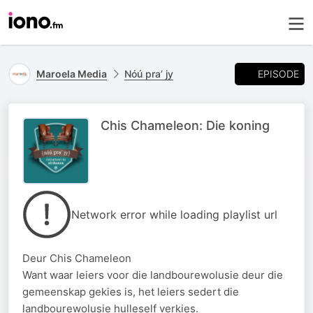
EPISODE
Maroela Media
Nóú pra’ jy
Chis Chameleon: Die koning
Network error while loading playlist url
Deur Chis Chameleon
Want waar leiers voor die landbourewolusie deur die
gemeenskap gekies is, het leiers sedert die
landbourewolusie hulleself verkies.