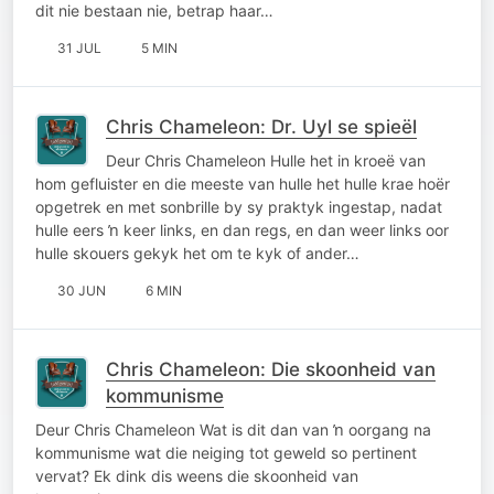
dit nie bestaan nie, betrap haar…
31 JUL
5 MIN
Chris Chameleon: Dr. Uyl se spieël
Deur Chris Chameleon Hulle het in kroeë van
hom gefluister en die meeste van hulle het hulle krae hoër
opgetrek en met sonbrille by sy praktyk ingestap, nadat
hulle eers ŉ keer links, en dan regs, en dan weer links oor
hulle skouers gekyk het om te kyk of ander…
30 JUN
6 MIN
Chris Chameleon: Die skoonheid van
kommunisme
Deur Chris Chameleon Wat is dit dan van ŉ oorgang na
kommunisme wat die neiging tot geweld so pertinent
vervat? Ek dink dis weens die skoonheid van