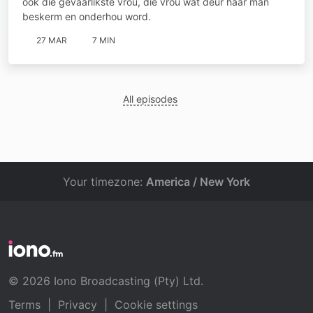
ook die gevaarlikste vrou, die vrou wat deur haar man
beskerm en onderhou word.
27 MAR
7 MIN
All episodes
Your timezone:
America / New York
© 2026 Iono Broadcasting (Pty) Ltd.
Terms
|
Privacy
|
Cookie settings