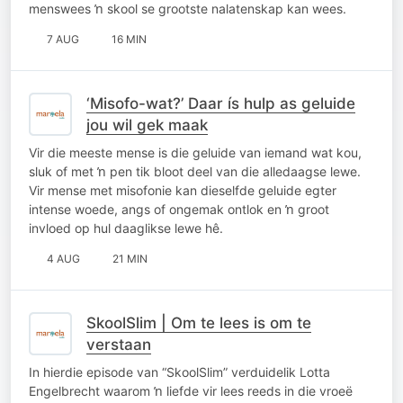
menswees ŉ skool se grootste nalatenskap kan wees.
7 AUG
16 MIN
‘Misofo-wat?’ Daar ís hulp as geluide
jou wil gek maak
Vir die meeste mense is die geluide van iemand wat kou,
sluk of met ŉ pen tik bloot deel van die alledaagse lewe.
Vir mense met misofonie kan dieselfde geluide egter
intense woede, angs of ongemak ontlok en ŉ groot
invloed op hul daaglikse lewe hê.
4 AUG
21 MIN
SkoolSlim | Om te lees is om te
verstaan
In hierdie episode van “SkoolSlim” verduidelik Lotta
Engelbrecht waarom ŉ liefde vir lees reeds in die vroeë