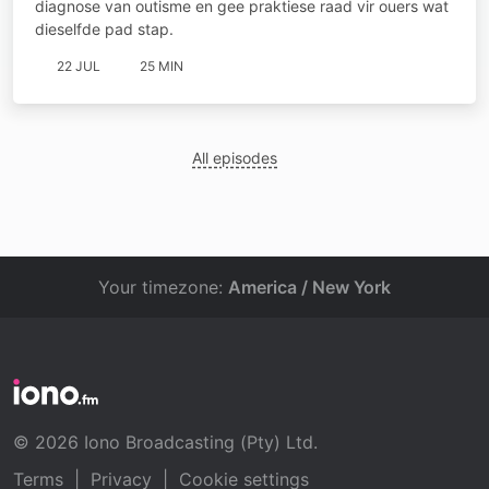
diagnose van outisme en gee praktiese raad vir ouers wat
dieselfde pad stap.
22 JUL
25 MIN
All episodes
Your timezone:
America / New York
© 2026 Iono Broadcasting (Pty) Ltd.
Terms
|
Privacy
|
Cookie settings