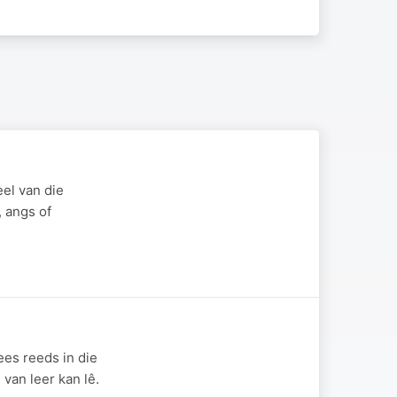
eel van die
 angs of
ees reeds in die
van leer kan lê.