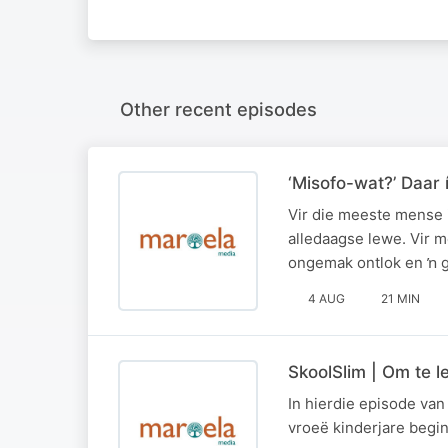
Other recent episodes
‘Misofo-wat?’ Daar 
Vir die meeste mense i
alledaagse lewe. Vir 
ongemak ontlok en ŉ g
4 AUG
21 MIN
SkoolSlim | Om te l
In hierdie episode van
vroeë kinderjare begin