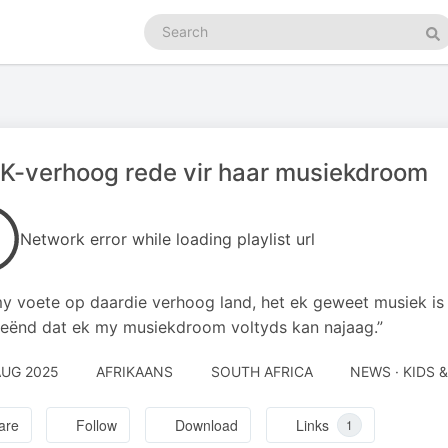
Search
podcasts
Se
K-verhoog rede vir haar musiekdroom
Network error while loading playlist url
y voete op daardie verhoog land, het ek geweet musiek is 
eënd dat ek my musiekdroom voltyds kan najaag.”
AUG 2025
AFRIKAANS
SOUTH AFRICA
NEWS · KIDS 
are
Follow
Download
Links
1