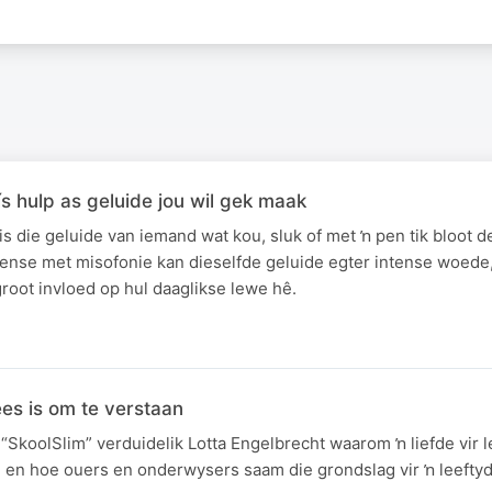
ís hulp as geluide jou wil gek maak
s die geluide van iemand wat kou, sluk of met ŉ pen tik bloot d
mense met misofonie kan dieselfde geluide egter intense woede,
root invloed op hul daaglikse lewe hê.
ees is om te verstaan
 “SkoolSlim” verduidelik Lotta Engelbrecht waarom ŉ liefde vir l
 en hoe ouers en onderwysers saam die grondslag vir ŉ leeftyd 