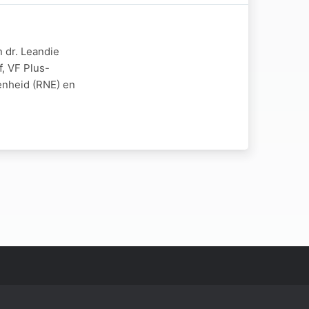
 dr. Leandie
, VF Plus-
enheid (RNE) en