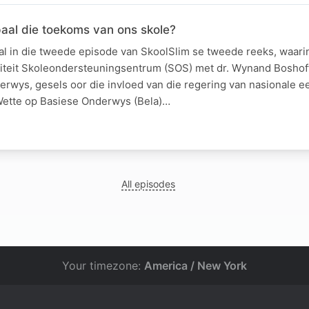
paal die toekoms van ons skole?
al in die tweede episode van SkoolSlim se tweede reeks, waarin
ariteit Skoleondersteuningsentrum (SOS) met dr. Wynand Boshoff
rwys, gesels oor die invloed van die regering van nasionale e
Wette op Basiese Onderwys (Bela)…
All episodes
Your timezone:
America / New York