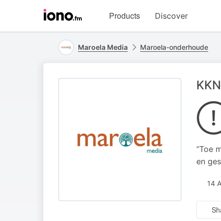
Visit
Products
Discover
iono.fm
homepage
Maroela Media
Maroela-onderhoude
KKN
“Toe m
en ges
14 
Sh