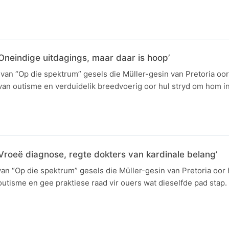
Oneindige uitdagings, maar daar is hoop’
van “Op die spektrum” gesels die Müller-gesin van Pretoria oor
an outisme en verduidelik breedvoerig oor hul stryd om hom in
Vroeë diagnose, regte dokters van kardinale belang’
van “Op die spektrum” gesels die Müller-gesin van Pretoria oor 
utisme en gee praktiese raad vir ouers wat dieselfde pad stap.