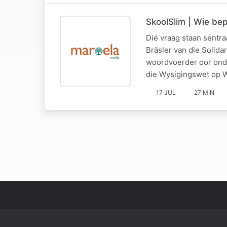
SkoolSlim | Wie be
Dié vraag staan sentra
Bräsler van die Solid
woordvoerder oor onde
die Wysigingswet op 
17 JUL
27 MIN