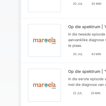
30 JUL
30 MIN
Op die spektrum | ‘
In die tweede episode 
aanvanklike diagnose v
te plaas.
30 JUL
42 MIN
Op die spektrum | ‘
In die eerste episode 
met die diagnose van o
22 JUL
25 MIN