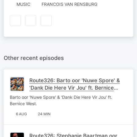
MUSIC
FRANCOIS VAN RENSBURG
Other recent episodes
Route326: Barto oor 'Nuwe Spore' &
'Dank Die Here Vir Jou' ft. Bernice
West
Barto oor 'Nuwe Spore' & 'Dank Die Here Vir Jou' ft.
Bernice West.
6 AUG
24 MIN
Route326: Stephanie Baartman oor