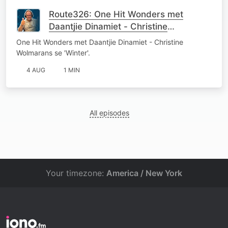
Route326: One Hit Wonders met
Daantjie Dinamiet - Christine
Wolmarans se 'Winter'
One Hit Wonders met Daantjie Dinamiet - Christine
Wolmarans se 'Winter'.
4 AUG
1 MIN
All episodes
Your timezone:
America / New York