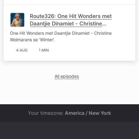
Route326: One Hit Wonders met
Daantjie Dinamiet - Christine
Wolmarans se 'Winter'
One Hit Wonders met Daantjie Dinamiet - Christine
Wolmarans se 'Winter'.
4 AUG
1 MIN
All episodes
Your timezone:
America / New York