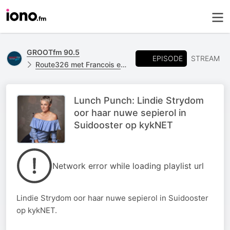
GROOTfm 90.5
EPISODE
STREAM
Route326 met Francois en Anelma
Lunch Punch: Lindie Strydom
oor haar nuwe sepierol in
Suidooster op kykNET
Network error while loading playlist url
Lindie Strydom oor haar nuwe sepierol in Suidooster
op kykNET.