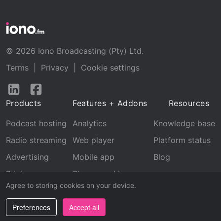
© 2026 Iono Broadcasting (Pty) Ltd.
Terms
|
Privacy
|
Cookie settings
Follow
Follow
us
us
Products
Features + Addons
Resources
on
on
LinkedIn
Facebook
Podcast hosting
Analytics
Knowledge base
Radio streaming
Web player
Platform status
Advertising
Mobile app
Blog
Pricing
Stream archive
Agree to storing cookies on your device.
Recognition
Preferences
Accept all