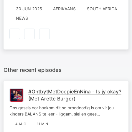
30 JUN 2025
AFRIKAANS
SOUTH AFRICA
NEWS
Other recent episodes
#OntbytMetDoepieEnNina - Is jy okay?
(Met Arette Burger)
Ons gesels oor hoekom dit so broodnodig is om vir jou
kinders BALANS te leer - liggam, siel en gees…
4 AUG
11 MIN