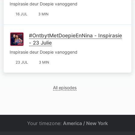
Inspirasie deur Doepie vanoggend
16 JUL
3 MIN
#OntbytMetDoepieEnNina - Inspirasie
- 23 Julie
Inspirasie deur Doepie vanoggend
23 JUL
3 MIN
All episodes
Your timezone:
America / New York