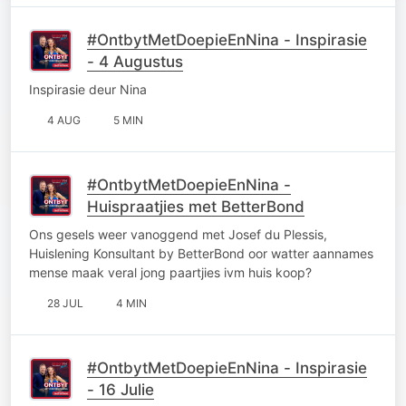
#OntbytMetDoepieEnNina - Inspirasie
- 4 Augustus
Inspirasie deur Nina
4 AUG
5 MIN
#OntbytMetDoepieEnNina -
Huispraatjies met BetterBond
Ons gesels weer vanoggend met Josef du Plessis,
Huislening Konsultant by BetterBond oor watter aannames
mense maak veral jong paartjies ivm huis koop?
28 JUL
4 MIN
#OntbytMetDoepieEnNina - Inspirasie
- 16 Julie