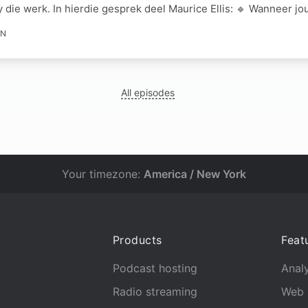
y die werk. In hierdie gesprek deel Maurice Ellis: 🔹 Wanneer jo
IN
All episodes
Your timezone:
America / New York
Products
Feat
Podcast hosting
Analy
Radio streaming
Web 