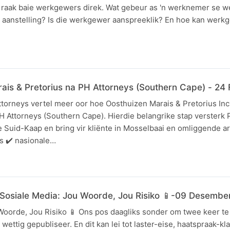
n raak baie werkgewers direk. Wat gebeur as 'n werknemer se w
á aanstelling? Is die werkgewer aanspreeklik? En hoe kan werk
ais & Pretorius na PH Attorneys (Southern Cape) - 24
ttorneys vertel meer oor hoe Oosthuizen Marais & Pretorius Inc
H Attorneys (Southern Cape). Hierdie belangrike stap versterk 
e Suid-Kaap en bring vir kliënte in Mosselbaai en omliggende a
is ✔️ nasionale…
️ Sosiale Media: Jou Woorde, Jou Risiko 📱-09 Desembe
 Woorde, Jou Risiko 📱 Ons pos daagliks sonder om twee keer t
s wettig gepubliseer. En dit kan lei tot laster-eise, haatspraak-kl