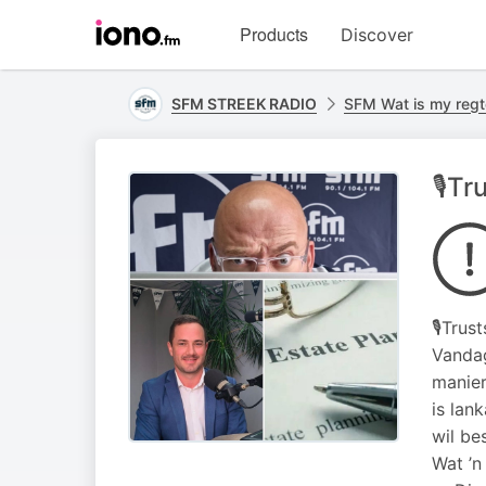
Visit
Products
Discover
iono.fm
homepage
SFM STREEK RADIO
SFM Wat is my regt
🎙️T
🎙️Tru
Vandag
manier
is lan
wil be
Wat ’n