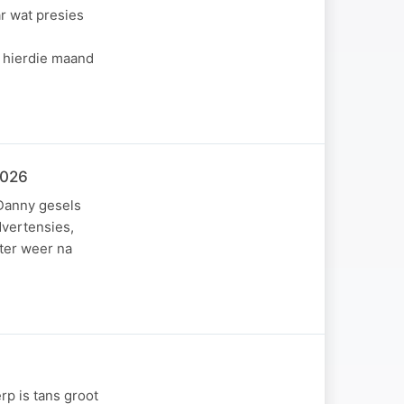
r wat presies
n hierdie maand
2026
 Danny gesels
dvertensies,
ster weer na
p is tans groot