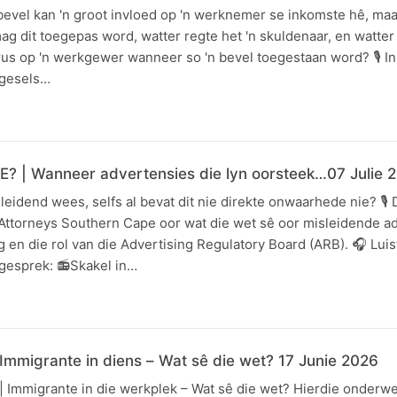
bevel kan 'n groot invloed op 'n werknemer se inkomste hê, maa
g dit toegepas word, watter regte het 'n skuldenaar, en watter
us op 'n werkgewer wanneer so 'n bevel toegestaan word? 🎙️ I
 gesels…
? | Wanneer advertensies die lyn oorsteek…07 Julie 
leidend wees, selfs al bevat dit nie direkte onwaarhede nie? 🎙️
 Attorneys Southern Cape oor wat die wet sê oor misleidende a
en die rol van die Advertising Regulatory Board (ARB). 🎧 Lui
gesprek: 📻Skakel in…
 Immigrante in diens – Wat sê die wet? 17 Junie 2026
 Immigrante in die werkplek – Wat sê die wet? Hierdie onderwer