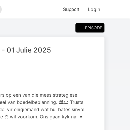
Support
Login
arch
EPISODE
 - 01 Julie 2025
rs op een van die mees strategiese
eel van boedelbeplanning. 🏛️📜 Trusts
iddel vir enigiemand wat hul bates sinvol
rwe ⚖️ wil voorkom. Ons gaan kyk na: 🔹