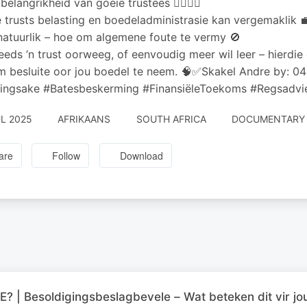
belangrikheid van goeie trustees 👩‍⚖️👨‍⚖️
 trusts belasting en boedeladministrasie kan vergemaklik 
natuurlik – hoe om algemene foute te vermy 🚫
reeds ’n trust oorweeg, of eenvoudig meer wil leer – hierdie
m besluite oor jou boedel te neem. 🧠✅Skakel Andre by: 0
tingsake #Batesbeskerming #FinansiëleToekoms #Regsadvi
UL 2025
AFRIKAANS
SOUTH AFRICA
DOCUMENTARY ·
are
Follow
Download
? | Besoldigingsbeslagbevele – Wat beteken dit vir j