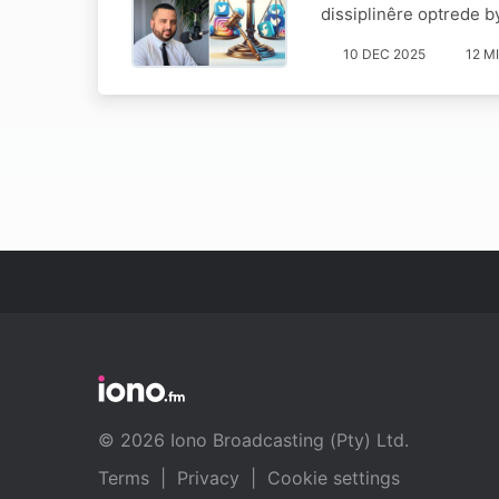
dissiplinêre optrede b
10 DEC 2025
12 M
© 2026 Iono Broadcasting (Pty) Ltd.
Terms
|
Privacy
|
Cookie settings