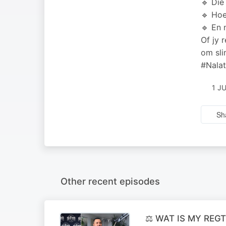
🔹 Die 
🔹 Hoe
🔹 En 
Of jy 
om sli
#Nala
1 J
Sh
Other recent episodes
⚖️ WAT IS MY REGTE