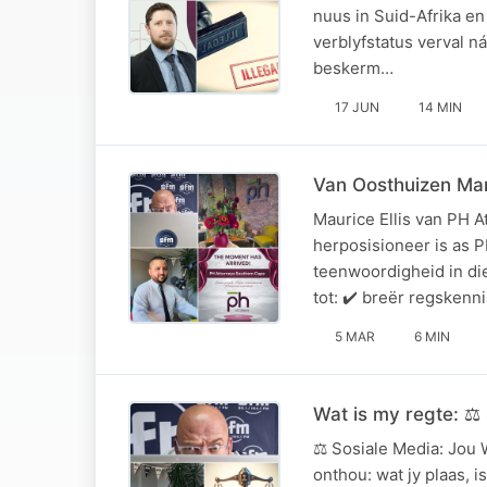
nuus in Suid-Afrika e
verblyfstatus verval n
beskerm…
17 JUN
14 MIN
Van Oosthuizen Mar
Maurice Ellis van PH A
herposisioneer is as P
teenwoordigheid in di
tot: ✔️ breër regskenn
5 MAR
6 MIN
Wat is my regte: ⚖
⚖️ Sosiale Media: Jou
onthou: wat jy plaas, i