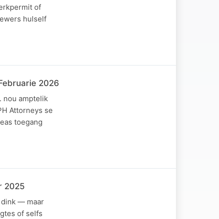
erkpermit of
gewers hulself
 Februarie 2026
. nou amptelik
PH Attorneys se
reas toegang
r 2025
e dink — maar
agtes of selfs