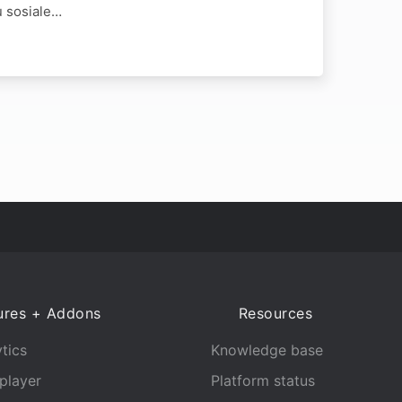
u sosiale…
ures + Addons
Resources
tics
Knowledge base
player
Platform status