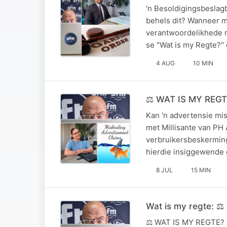
'n Besoldigingsbeslag
behels dit? Wanneer ma
verantwoordelikhede r
se "Wat is my Regte?"
4 AUG
10 MIN
⚖️ WAT IS MY REGTE
Kan 'n advertensie mis
met Millisante van PH
verbruikersbeskerming 
hierdie insiggewende 
8 JUL
15 MIN
Wat is my regte: ⚖️
⚖️ WAT IS MY REGTE? |