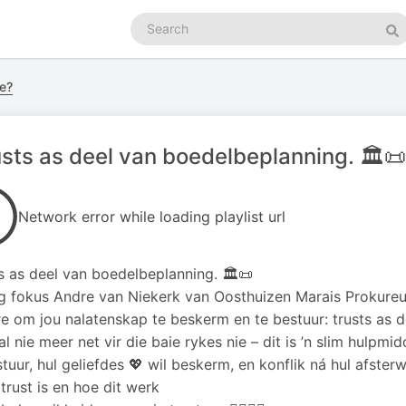
Search
podcasts
Se
e?
rusts as deel van boedelbeplanning. 🏛️📜
Network error while loading playlist url
sts as deel van boedelbeplanning. 🏛️📜
 fokus Andre van Niekerk van Oosthuizen Marais Prokureu
e om jou nalatenskap te beskerm en te bestuur: trusts as d
kal nie meer net vir die baie rykes nie – dit is ’n slim hulpm
stuur, hul geliefdes 💖 wil beskerm, en konflik ná hul afste
 trust is en hoe dit werk