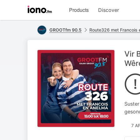
Visit
Products
Discover
iono.fm
homepage
GROOTfm 90.5
Route326 met Francois 
Vir 
Wê
Suster
gesond
7 A