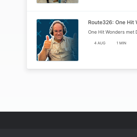
Route326: One Hit 
One Hit Wonders met Da
4 AUG
1 MIN