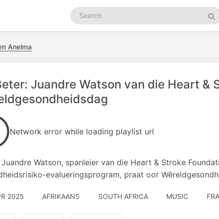
Search
podcasts
Se
en Anelma
Beter: Juandre Watson van die Heart & 
reldgesondheidsdag
Network error while loading playlist url
 Juandre Watson, spanleier van die Heart & Stroke Founda
heidsrisiko-evalueringsprogram, praat oor Wêreldgesondh
PR 2025
AFRIKAANS
SOUTH AFRICA
MUSIC
FR