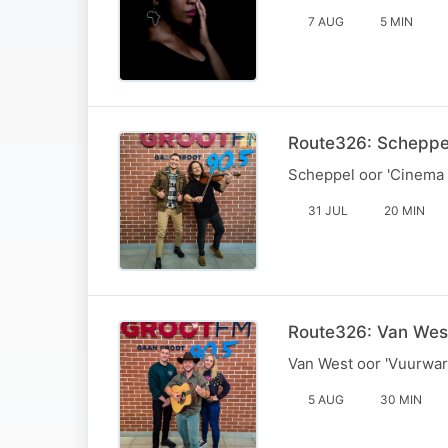
7 AUG
5 MIN
Route326: Scheppel
Scheppel oor 'Cinema 
31 JUL
20 MIN
Route326: Van West
Van West oor 'Vuurwar
5 AUG
30 MIN