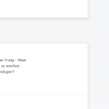
ae Vraag - Waar
 sy weefsel.
eidsgier?