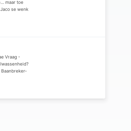
... maar toe
 Jaco se wenk
ae Vraag -
volwassenheid?
 Baanbreker-