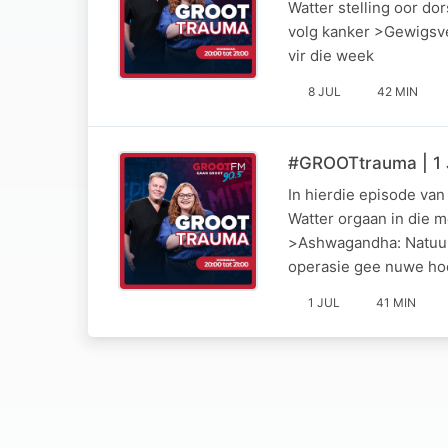
Watter stelling oor do
volg kanker >Gewigsve
vir die week
8 JUL
42 MIN
#GROOTtrauma | 1 J
In hierdie episode va
Watter orgaan in die 
>Ashwagandha: Natuur
operasie gee nuwe ho
1 JUL
41 MIN