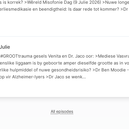
rs is korrek? >Wêreld Misofonie Dag (9 Julie 2026) >Nuwe longe
rliesmedikasie en beendigtheid: Is daar rede tot kommer? >Dr
ulie
n #GROOTtrauma gesels Venita en Dr. Jaco oor: >Mediese Vasvr
menslike liggaam is by geboorte amper dieselfde grootte as in 
like hulpmiddel of nuwe gesondheidsrisiko? >Dr Ben Moodie -
op vir Alzheimer-lyers >Dr Jaco se wenk…
All episodes