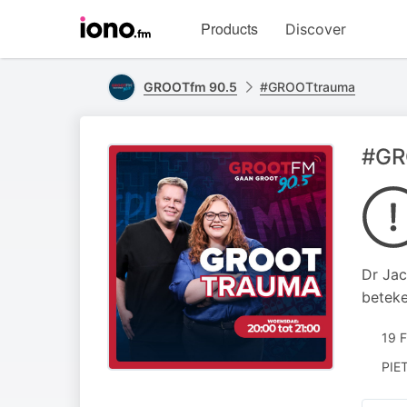
Visit
Products
Discover
iono.fm
homepage
GROOTfm 90.5
#GROOTtrauma
#GR
Dr Jac
beteke
19 
PIE