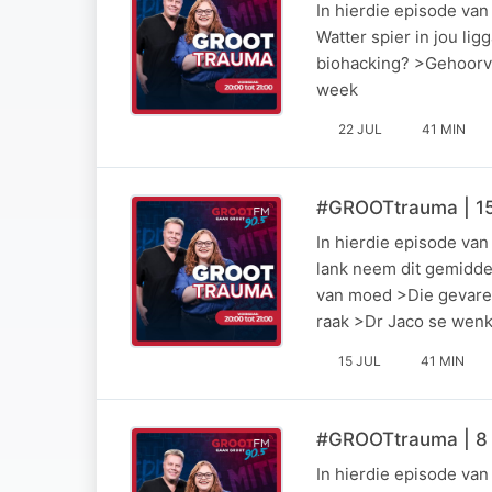
In hierdie episode va
Watter spier in jou li
biohacking? >Gehoorve
week
22 JUL
41 MIN
#GROOTtrauma | 15
In hierdie episode va
lank neem dit gemiddel
van moed >Die gevare 
raak >Dr Jaco se wenk
15 JUL
41 MIN
#GROOTtrauma | 8 
In hierdie episode va