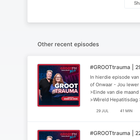
Sh
Other recent episodes
#GROOTtrauma | 29
In hierdie episode va
of Onwaar - Jou lewer 
>Einde van die maand 
>Wêreld Hepatitisdag
29 JUL
41 MIN
#GROOTtrauma | 22