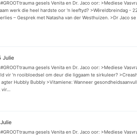
n #GROOTtrauma gesels Venita en Dr. Jaco oor: >Mediese Vasvr
ggaam werk die heel hardste oor 'n leeftyd? >Wêreldbreindag - 22
rlies – Gesprek met Natasha van der Westhuizen. >Dr Jaco se 
 Julie
n #GROOTtrauma gesels Venita en Dr. Jaco oor: >Mediese Vasvr
d vir 'n rooibloedsel om deur die liggaam te sirkuleer? >Creash
agter Hubbly Bubbly >Vitamiene: Wanneer gesondheidsaanvull
 vir…
Julie
n #GROOTtrauma gesels Venita en Dr. Jaco oor: >Mediese Vasvr