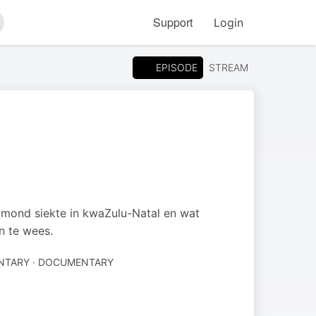
Support
Login
arch
EPISODE
STREAM
 mond siekte in kwaZulu-Natal en wat
n te wees.
TARY · DOCUMENTARY