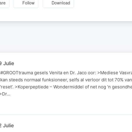
are
Follow
Download
 Julie
n #GROOTtrauma gesels Venita en Dr. Jaco oor: >Mediese Vasvr
kan steeds normaal funksioneer, selfs al verloor dit tot 70% van
‘reset’. >Koperpeptiede – Wondermiddel of net nog 'n gesondh
 >Dr…
 Julie