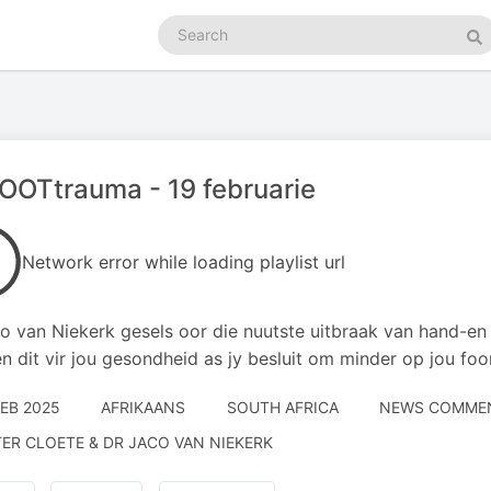
Search
podcasts
Se
OOTtrauma - 19 februarie
Network error while loading playlist url
o van Niekerk gesels oor die nuutste uitbraak van hand-en
n dit vir jou gesondheid as jy besluit om minder op jou foo
FEB 2025
AFRIKAANS
SOUTH AFRICA
NEWS COMMEN
TER CLOETE & DR JACO VAN NIEKERK