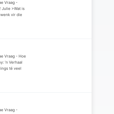
ae Vraag -
 Julie >Wat is
wenk vir die
ae Vraag - Hoe
y: ’n Verhaal
ings té veel
ae Vraag -