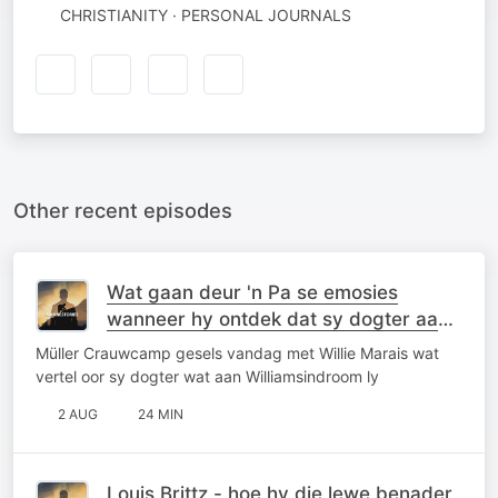
CHRISTIANITY · PERSONAL JOURNALS
Other recent episodes
Wat gaan deur 'n Pa se emosies
wanneer hy ontdek dat sy dogter aan
Williamsindroom ly?
Müller Crauwcamp gesels vandag met Willie Marais wat
vertel oor sy dogter wat aan Williamsindroom ly
2 AUG
24 MIN
Louis Brittz - hoe hy die lewe benader