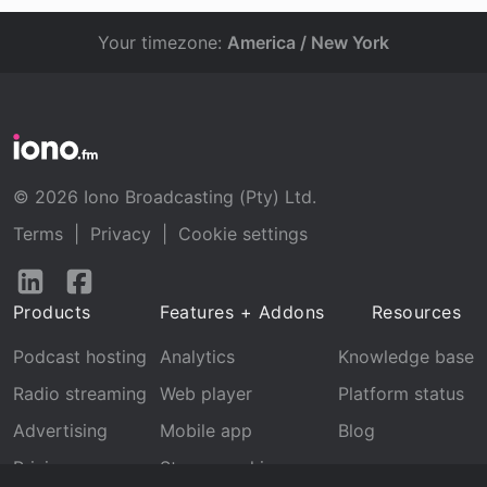
Your timezone:
America / New York
© 2026 Iono Broadcasting (Pty) Ltd.
Terms
|
Privacy
|
Cookie settings
Follow
Follow
us
us
Products
Features + Addons
Resources
on
on
LinkedIn
Facebook
Podcast hosting
Analytics
Knowledge base
Radio streaming
Web player
Platform status
Advertising
Mobile app
Blog
Pricing
Stream archive