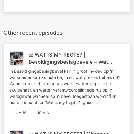
Other recent episodes
⚖️ WAT IS MY REGTE? |
Besoldigingsbeslagbevele – Wat
beteken dit vir jou? 04 Agustus 2026
'n Besoldigingsbeslagbevel kan 'n groot invloed op 'n
werknemer se inkomste hê, maar wat presies behels dit?
Wanneer mag dit toegepas word, watter regte het 'n
skuldenaar, en watter verantwoordelikhede rus op 'n
werkgewer wanneer so 'n bevel toegestaan word? 🎙️ In
hierdie maand se "Wat is my Regte?" gesels…
4 AUG
10 MIN
⚖️ WAT IS MY REGTE? | Wanneer