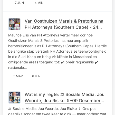
17 JUN
14 MIN
Van Oosthuizen Marais & Pretorius na
PH Attorneys (Southern Cape) - 24
Februarie 2026
Maurice Ellis van PH Attorneys vertel meer oor hoe
Oosthuizen Marais & Pretorius Inc. nou amptelik
herposisioneer is as PH Attorneys (Southern Cape). Hierdie
belangrike stap versterk PH Attorneys se teenwoordigheid
in die Suid-Kaap en bring vir kliënte in Mosselbaai en
omliggende areas toegang tot: ✔️ breër regskennis ✔️
nasionale…
5 MAR
6 MIN
Wat is my regte: ⚖️ Sosiale Media: Jou
Woorde, Jou Risiko 📱-09 Desember
2025
⚖️ Sosiale Media: Jou Woorde, Jou Risiko 📱 Ons pos
daagliks sonder om twee keer te dink — maar onthou: wat