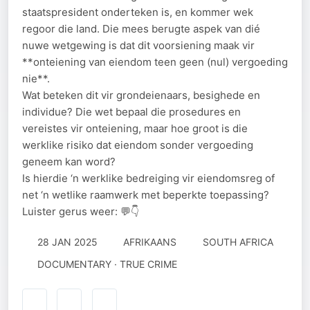
staatspresident onderteken is, en kommer wek
regoor die land. Die mees berugte aspek van dié
nuwe wetgewing is dat dit voorsiening maak vir
**onteiening van eiendom teen geen (nul) vergoeding
nie**.
Wat beteken dit vir grondeienaars, besighede en
individue? Die wet bepaal die prosedures en
vereistes vir onteiening, maar hoe groot is die
werklike risiko dat eiendom sonder vergoeding
geneem kan word?
Is hierdie ‘n werklike bedreiging vir eiendomsreg of
net ‘n wetlike raamwerk met beperkte toepassing?
Luister gerus weer: 💬👇
28 JAN 2025
AFRIKAANS
SOUTH AFRICA
DOCUMENTARY · TRUE CRIME