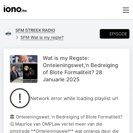
SFM STREEK RADIO
EPISODE
SFM Wat is my regte?
Wat is my Regste:
Onteieningswet,'n Bedreiging
of Blote Formaliteit? 28
Januarie 2025
Network error while loading playlist url
🏛️ Onteieningswet: 'n Bedreiging of Blote Formaliteit?
🤔 Maurice van OMPLaw vertel meer van die
omstrede **Onteieningswet** wat onlangs deur die