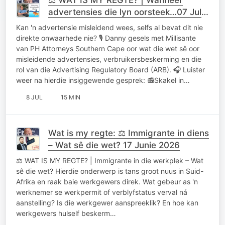
advertensies die lyn oorsteek…07 Julie
2026
Kan 'n advertensie misleidend wees, selfs al bevat dit nie
direkte onwaarhede nie? 🎙️ Danny gesels met Millisante
van PH Attorneys Southern Cape oor wat die wet sê oor
misleidende advertensies, verbruikersbeskerming en die
rol van die Advertising Regulatory Board (ARB). 🎧 Luister
weer na hierdie insiggewende gesprek: 📻Skakel in…
8 JUL
15 MIN
Wat is my regte: ⚖️ Immigrante in diens
– Wat sê die wet? 17 Junie 2026
⚖️ WAT IS MY REGTE? | Immigrante in die werkplek – Wat
sê die wet? Hierdie onderwerp is tans groot nuus in Suid-
Afrika en raak baie werkgewers direk. Wat gebeur as 'n
werknemer se werkpermit of verblyfstatus verval ná
aanstelling? Is die werkgewer aanspreeklik? En hoe kan
werkgewers hulself beskerm…