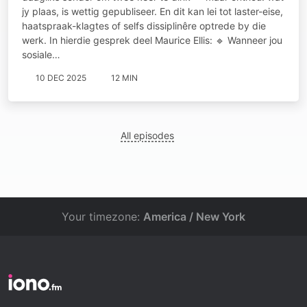
jy plaas, is wettig gepubliseer. En dit kan lei tot laster-eise,
haatspraak-klagtes of selfs dissiplinêre optrede by die
werk. In hierdie gesprek deel Maurice Ellis: 🔹 Wanneer jou
sosiale…
10 DEC 2025
12 MIN
All episodes
Your timezone:
America / New York