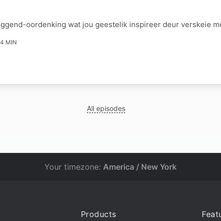
 oggend-oordenking wat jou geestelik inspireer deur verskeie
4 MIN
All episodes
Your timezone:
America / New York
Products
Feat