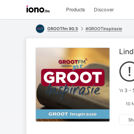
Visit
Products
Discover
iono.fm
homepage
GROOTfm 90.5
#GROOTinspirasie
Lind
'n 3 -
10 
Sh