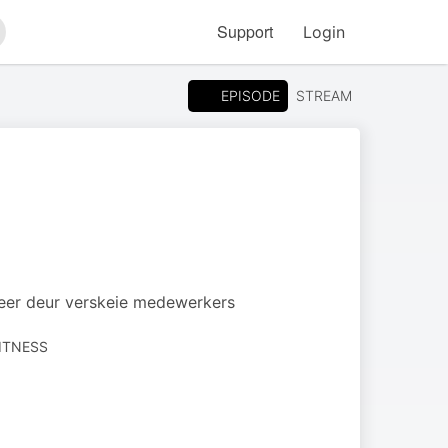
Support
Login
arch
EPISODE
STREAM
reer deur verskeie medewerkers
ITNESS