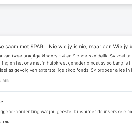
aam met SPAR – Nie wie jy is nie, maar aan Wie jy 
 van twee pragtige kinders – 4 en 9 onderskeidelik. Sy voel ta
ring en het ons met ‘n hulpkreet genader omdat sy so bang is h
el as gevolg van agterstallige skoolfonds. Sy probeer alles i
4 MIN
en
 oggend-oordenking wat jou geestelik inspireer deur verskeie
4 MIN