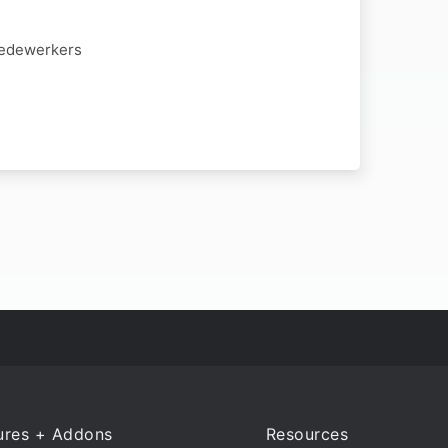
 medewerkers
ures + Addons
Resources