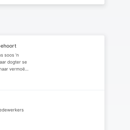
behoort
ns soos ‘n
aar dogter se
n haar vermoë…
 medewerkers