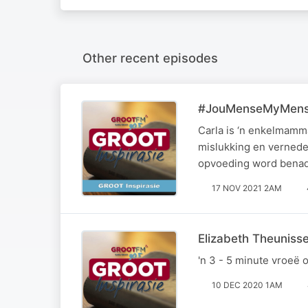
Other recent episodes
#JouMenseMyMense s
Carla is ‘n enkelmamma
mislukking en vernede
opvoeding word benade
17 NOV 2021 2AM
Elizabeth Theuniss
'n 3 - 5 minute vroeë
10 DEC 2020 1AM