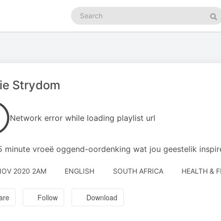
Search
podcasts
Se
ie Strydom
Network error while loading playlist url
 5 minute vroeë oggend-oordenking wat jou geestelik inspi
NOV 2020 2AM
ENGLISH
SOUTH AFRICA
HEALTH & F
are
Follow
Download