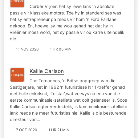
Corbèr Viljoen het sy lewe lank ‘n absolute
passie vir klassieke motors. Toe hy in standerd ses was
het sy entrepreneur pa reeds vir hom ‘n Ford Fairlane
gekoop. En, hoewel sy ma wou gehad het dat hy ‘n
vlieënier moes word, het sy passie vir ou karre uiteindelik
die…
11 NOV 2020
1 HR 05 MIN
Kallie Carlson
The Tornadoes, ‘n Britse popgroep van die
Sestigerjare, het in 1962 ‘n futuristiese Nr 1-treffer gehad
met hulle enkelsnit, ‘Telstar’,wat verwys na een van die
eerste kommunikasie-satelliete wat ooit gelanseer is. Soos
Kallie Carlson egter verduidelik, is kommunikasie-satelliete
lank reeds nie meer futuristies nie. Kallie is die besturende
direkteur van…
7 OCT 2020
1 HR 21 MIN