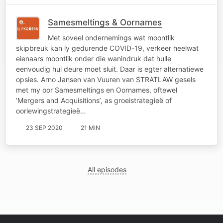
Samesmeltings & Oornames
Met soveel ondernemings wat moontlik
skipbreuk kan ly gedurende COVID-19, verkeer heelwat
eienaars moontlik onder die wanindruk dat hulle
eenvoudig hul deure moet sluit. Daar is egter alternatiewe
opsies. Arno Jansen van Vuuren van STRATLAW gesels
met my oor Samesmeltings en Oornames, oftewel
‘Mergers and Acquisitions’, as groeistrategieë of
oorlewingstrategieë…
23 SEP 2020
21 MIN
All episodes