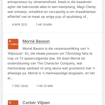
entrepreneur by uitnemendheid. Neels is die baasbrein
agter die bekroonde alles-in-een klamptang, Magi-Clamp,
wat ontwerp, ontwikkel en vervaardig is om draadklampe
effektief vas te maak op enige pyp of spuitslang of…
8 APR 2021
1 HR 19 MIN
Morné Basson
Morné Basson is die verpersoonliking van ‘n
‘Klipkouer'. En, die ideale persoon om 72km/dag fiets te
trap vir 72 opeenvolgende dae. Dit doen Morné ter
ondersteuning van The Character Company, wat
mentorskap aanbied vir jong seuns wat grootword met ‘n
afwesige pa. Morné is ‘n merkwaardige langasem, en het
al…
7 DEC 2020
1 HR 23 MIN
Corbèr Viljoen