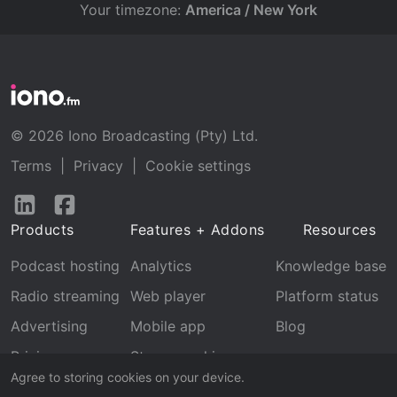
Your timezone:
America / New York
© 2026 Iono Broadcasting (Pty) Ltd.
Terms
|
Privacy
|
Cookie settings
Follow
Follow
us
us
Products
Features + Addons
Resources
on
on
LinkedIn
Facebook
Podcast hosting
Analytics
Knowledge base
Radio streaming
Web player
Platform status
Advertising
Mobile app
Blog
Pricing
Stream archive
Agree to storing cookies on your device.
Recognition