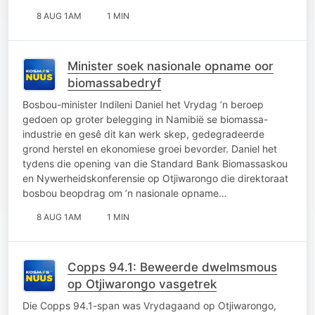
8 AUG 1AM
1 MIN
Minister soek nasionale opname oor
biomassabedryf
Bosbou-minister Indileni Daniel het Vrydag ’n beroep
gedoen op groter belegging in Namibië se biomassa-
industrie en gesê dit kan werk skep, gedegradeerde
grond herstel en ekonomiese groei bevorder. Daniel het
tydens die opening van die Standard Bank Biomassaskou
en Nywerheidskonferensie op Otjiwarongo die direktoraat
bosbou beopdrag om ’n nasionale opname…
8 AUG 1AM
1 MIN
Copps 94.1: Beweerde dwelmsmous
op Otjiwarongo vasgetrek
Die Copps 94.1-span was Vrydagaand op Otjiwarongo,