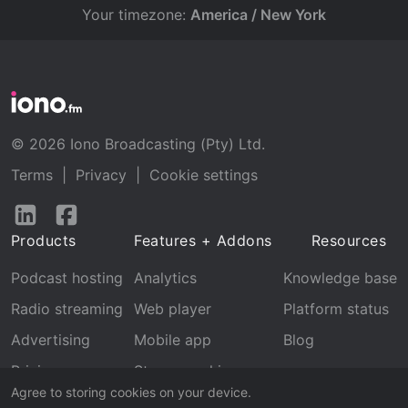
Your timezone:
America / New York
© 2026 Iono Broadcasting (Pty) Ltd.
Terms
|
Privacy
|
Cookie settings
Follow
Follow
us
us
Products
Features + Addons
Resources
on
on
LinkedIn
Facebook
Podcast hosting
Analytics
Knowledge base
Radio streaming
Web player
Platform status
Advertising
Mobile app
Blog
Pricing
Stream archive
Agree to storing cookies on your device.
Recognition