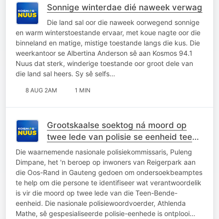
Sonnige winterdae dié naweek verwag
Die land sal oor die naweek oorwegend sonnige
en warm winterstoestande ervaar, met koue nagte oor die
binneland en matige, mistige toestande langs die kus. Die
weerkantoor se Albertina Anderson sê aan Kosmos 94.1
Nuus dat sterk, winderige toestande oor groot dele van
die land sal heers. Sy sê selfs…
8 AUG 2AM
1 MIN
Grootskaalse soektog ná moord op
twee lede van polisie se eenheid teen
bendemisdaad
Die waarnemende nasionale polisiekommissaris, Puleng
Dimpane, het 'n beroep op inwoners van Reigerpark aan
die Oos-Rand in Gauteng gedoen om ondersoekbeamptes
te help om die persone te identifiseer wat verantwoordelik
is vir die moord op twee lede van die Teen-Bende-
eenheid. Die nasionale polisiewoordvoerder, Athlenda
Mathe, sê gespesialiseerde polisie-eenhede is ontplooi…