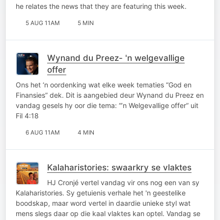
he relates the news that they are featuring this week.
5 AUG 11AM
5 MIN
Wynand du Preez- 'n welgevallige
offer
Ons het ‘n oordenking wat elke week tematies “God en
Finansies” dek. Dit is aangebied deur Wynand du Preez en
vandag gesels hy oor die tema: “’n Welgevallige offer” uit
Fil 4:18
6 AUG 11AM
4 MIN
Kalaharistories: swaarkry se vlaktes
HJ Cronjé vertel vandag vir ons nog een van sy
Kalaharistories. Sy getuienis verhale het 'n geestelike
boodskap, maar word vertel in daardie unieke styl wat
mens slegs daar op die kaal vlaktes kan optel. Vandag se