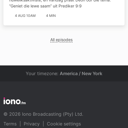
“Geniet die lewe saam” uit Prediker 9:9
4 AUG 10AM
4 MIN
All episodes
Your timezone:
America / New York
© 2026 Iono Broadcasting (Pty) Ltd.
Terms
|
Privacy
|
Cookie settings