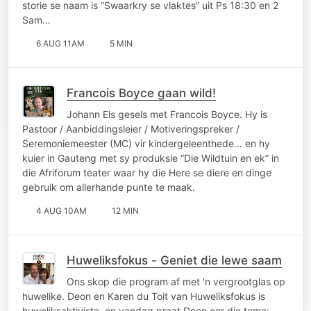
storie se naam is “Swaarkry se vlaktes” uit Ps 18:30 en 2
Sam…
6 AUG 11AM
5 MIN
Francois Boyce gaan wild!
Johann Els gesels met Francois Boyce. Hy is
Pastoor / Aanbiddingsleier / Motiveringspreker /
Seremoniemeester (MC) vir kindergeleenthede… en hy
kuier in Gauteng met sy produksie “Die Wildtuin en ek” in
die Afriforum teater waar hy die Here se diere en dinge
gebruik om allerhande punte te maak.
4 AUG 10AM
12 MIN
Huweliksfokus - Geniet die lewe saam
Ons skop die program af met 'n vergrootglas op
huwelike. Deon en Karen du Toit van Huweliksfokus is
huweliksaktiviste, en vandag praat Deon oor die tema: