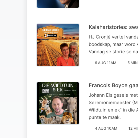
Kalaharistories: sw
HJ Cronjé vertel vanda
boodskap, maar word ve
Vandag se storie se na
6 AUG 11AM
5 MIN
Francois Boyce gaa
Johann Els gesels met 
Seremoniemeester (MC)
Wildtuin en ek” in die
punte te maak.
4 AUG 10AM
12 M