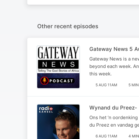
Other recent episodes
Gateway News 5 A
Gateway News is a new
beyond each week. Andr
this week.
5 AUG 11AM
5 MIN
Wynand du Preez- '
Ons het ‘n oordenking
du Preez en vandag gese
6 AUG 11AM
4 MIN