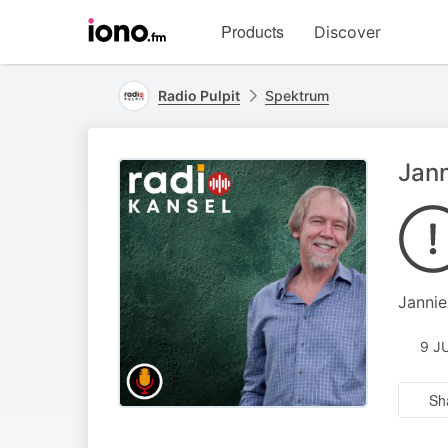
Visit
Products
Discover
iono.fm
homepage
Radio Pulpit
Spektrum
Jann
Jannie
9 J
Sh