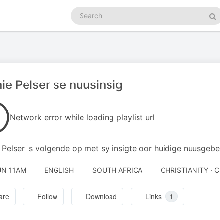
Search
podcasts
Se
ie Pelser se nuusinsig
Network error while loading playlist url
 Pelser is volgende op met sy insigte oor huidige nuusgebe
UN 11AM
ENGLISH
SOUTH AFRICA
CHRISTIANITY · 
are
Follow
Download
Links
1