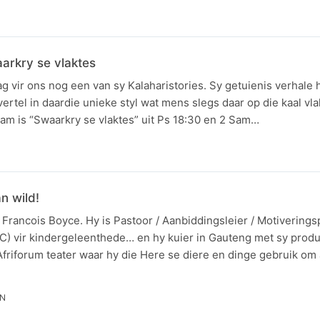
aarkry se vlaktes
g vir ons nog een van sy Kalaharistories. Sy getuienis verhale h
rtel in daardie unieke styl wat mens slegs daar op die kaal vla
am is “Swaarkry se vlaktes” uit Ps 18:30 en 2 Sam…
n wild!
Francois Boyce. Hy is Pastoor / Aanbiddingsleier / Motiverings
 vir kindergeleenthede… en hy kuier in Gauteng met sy produ
 Afriforum teater waar hy die Here se diere en dinge gebruik om
IN