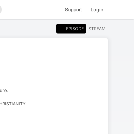
Support
Login
arch
EPISODE
STREAM
ure.
CHRISTIANITY