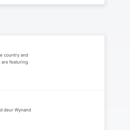
he country and
 are featuring
ied deur Wynand