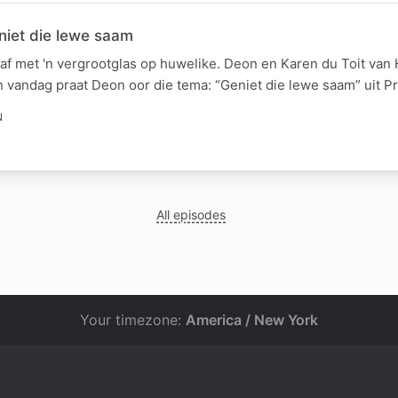
niet die lewe saam
af met 'n vergrootglas op huwelike. Deon en Karen du Toit van
en vandag praat Deon oor die tema: “Geniet die lewe saam” uit P
N
All episodes
Your timezone:
America / New York