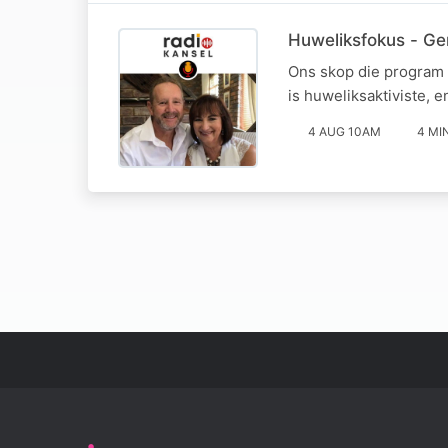
Huweliksfokus - Ge
Ons skop die program 
is huweliksaktiviste, 
4 AUG 10AM
4 MI