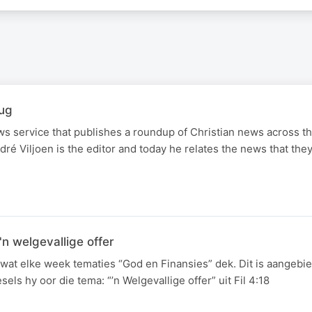
ug
s service that publishes a roundup of Christian news across t
é Viljoen is the editor and today he relates the news that they
n welgevallige offer
 wat elke week tematies “God en Finansies” dek. Dit is aangeb
ls hy oor die tema: “’n Welgevallige offer” uit Fil 4:18