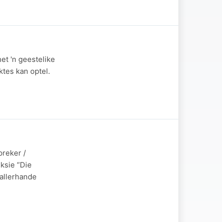
et 'n geestelike
ktes kan optel.
preker /
ksie “Die
 allerhande