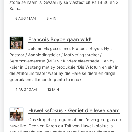
storie se naam is “Swaarkry se vlaktes” uit Ps 18:30 en 2
Sam…
6 AUG 11AM
5 MIN
Francois Boyce gaan wild!
Johann Els gesels met Francois Boyce. Hy is
Pastoor / Aanbiddingsleier / Motiveringspreker /
Seremoniemeester (MC) vir kindergeleenthede… en hy
kuier in Gauteng met sy produksie “Die Wildtuin en ek” in
die Afriforum teater waar hy die Here se diere en dinge
gebruik om allerhande punte te maak.
4 AUG 10AM
12 MIN
Huweliksfokus - Geniet die lewe saam
Ons skop die program af met 'n vergrootglas op
huwelike. Deon en Karen du Toit van Huweliksfokus is
huweliksaktiviste, en vandag praat Deon oor die tema: