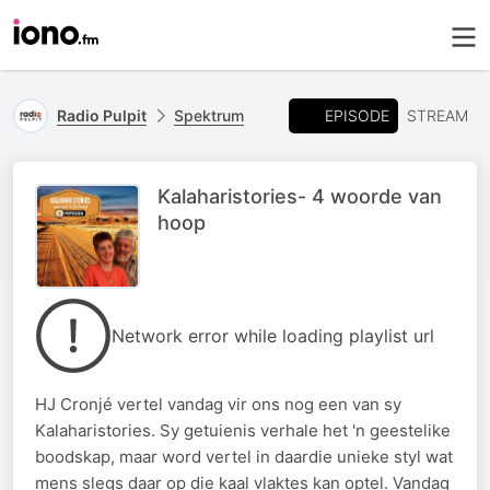
EPISODE
Radio Pulpit
Spektrum
STREAM
Kalaharistories- 4 woorde van
hoop
Network error while loading playlist url
HJ Cronjé vertel vandag vir ons nog een van sy
Kalaharistories. Sy getuienis verhale het 'n geestelike
boodskap, maar word vertel in daardie unieke styl wat
mens slegs daar op die kaal vlaktes kan optel. Vandag