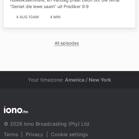
“Geniet die lewe saam” uit Prediker 9:9
4 AUG 10AM
4 MIN
All episodes
Your timezone:
America / New York
© 2026 Iono Broadcasting (Pty) Ltd.
Terms
|
Privacy
|
Cookie settings