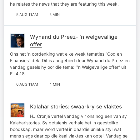
he relates the news that they are featuring this week.
5 AUG 11AM
5 MIN
Wynand du Preez- 'n welgevallige
offer
Ons het ‘n oordenking wat elke week tematies “God en
Finansies” dek. Dit is aangebied deur Wynand du Preez en
vandag gesels hy oor die tema: “’n Welgevallige offer” uit
Fil 4:18
6 AUG 11AM
4 MIN
Kalaharistories: swaarkry se vlaktes
HJ Cronjé vertel vandag vir ons nog een van sy
Kalaharistories. Sy getuienis verhale het 'n geestelike
boodskap, maar word vertel in daardie unieke styl wat
mens slegs daar op die kaal vlaktes kan optel. Vandag se