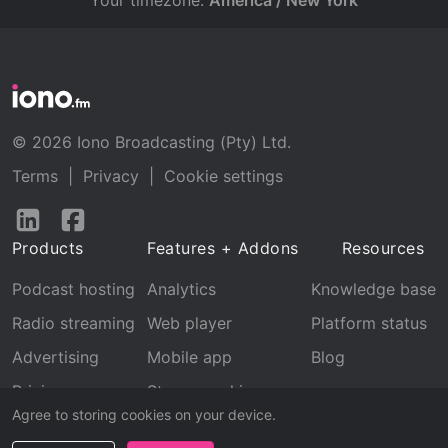
Your timezone:
America / New York
© 2026 Iono Broadcasting (Pty) Ltd.
Terms
|
Privacy
|
Cookie settings
Follow
Follow
us
us
Products
Features + Addons
Resources
on
on
LinkedIn
Facebook
Podcast hosting
Analytics
Knowledge base
Radio streaming
Web player
Platform status
Advertising
Mobile app
Blog
Pricing
Stream archive
Agree to storing cookies on your device.
Recognition