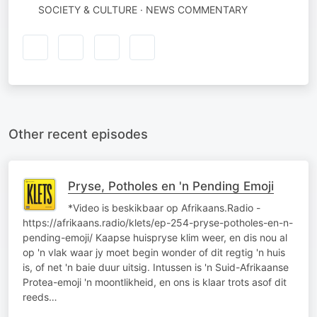
SOCIETY & CULTURE · NEWS COMMENTARY
Other recent episodes
Pryse, Potholes en 'n Pending Emoji
*Video is beskikbaar op Afrikaans.Radio -
https://afrikaans.radio/klets/ep-254-pryse-potholes-en-n-
pending-emoji/ Kaapse huispryse klim weer, en dis nou al
op 'n vlak waar jy moet begin wonder of dit regtig 'n huis
is, of net 'n baie duur uitsig. Intussen is 'n Suid-Afrikaanse
Protea-emoji 'n moontlikheid, en ons is klaar trots asof dit
reeds…