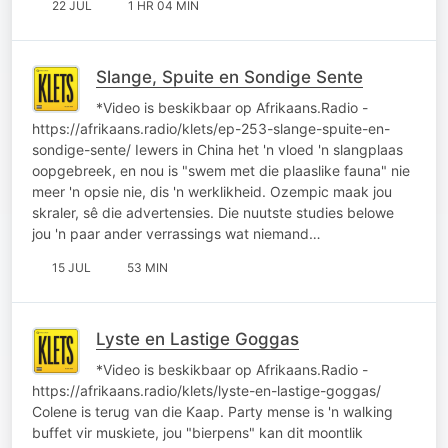
22 JUL
1 HR 04 MIN
Slange, Spuite en Sondige Sente
*Video is beskikbaar op Afrikaans.Radio -
https://afrikaans.radio/klets/ep-253-slange-spuite-en-
sondige-sente/ Iewers in China het 'n vloed 'n slangplaas
oopgebreek, en nou is "swem met die plaaslike fauna" nie
meer 'n opsie nie, dis 'n werklikheid. Ozempic maak jou
skraler, sê die advertensies. Die nuutste studies belowe
jou 'n paar ander verrassings wat niemand…
15 JUL
53 MIN
Lyste en Lastige Goggas
*Video is beskikbaar op Afrikaans.Radio -
https://afrikaans.radio/klets/lyste-en-lastige-goggas/
Colene is terug van die Kaap. Party mense is 'n walking
buffet vir muskiete, jou "bierpens" kan dit moontlik