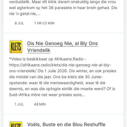
verduidelik. Maar dit klink darem onskuldig langs die vrou
wat agterkom sy het 38 parasiete in haar brein gehad. Dis
nie 'n getal nie,…
8 JUL
1 HR 03 MIN
Dis Nie Genoeg Nie, al Bly Ons
Vriendelik
*Video is beskikbaar op Afrikaans.Radio -
https://afrikaans.radio/klets/dis-nie-genoeg-nie-al-bly-
ons-vriendelik/ Dis 1 Julie 2026. Dis winter, en ook presies
die middel van die jaar. Ons be-klets die 30 Junie-
opstande: waar lê die menswaardigheid, waar lê die
deernis, en was die optogte eintlik die moeite werd? Of is
Suid-Afrika môre net weer presies soos…
1 JUL
48 MIN
Voëls, Buste en die Blou Reshuffle