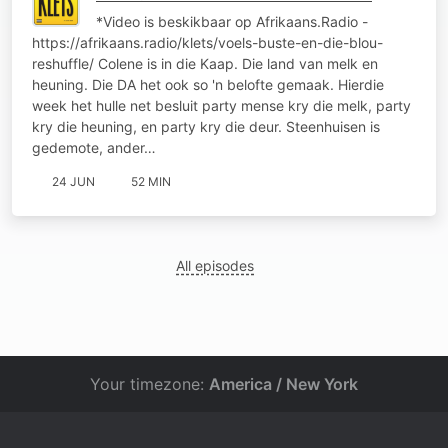
*Video is beskikbaar op Afrikaans.Radio -
https://afrikaans.radio/klets/voels-buste-en-die-blou-
reshuffle/ Colene is in die Kaap. Die land van melk en
heuning. Die DA het ook so 'n belofte gemaak. Hierdie
week het hulle net besluit party mense kry die melk, party
kry die heuning, en party kry die deur. Steenhuisen is
gedemote, ander…
24 JUN
52 MIN
All episodes
Your timezone:
America / New York