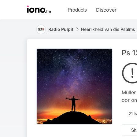
Visit
Products
Discover
iono.fm
homepage
Radio Pulpit
Heerlikheid van die Psalms
Ps 1
Müller
oor on
21 
Sh