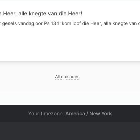
e Heer, alle knegte van die Heer!
gesels vandag oor Ps 134: kom loof die Heer, alle knegte van 
All episodes
Your timezone:
America / New York