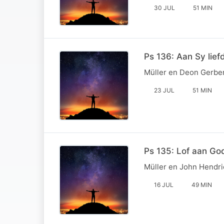
30 JUL
51 MIN
Ps 136: Aan Sy lief
Müller en Deon Gerber 
23 JUL
51 MIN
Ps 135: Lof aan Go
Müller en John Hendri
16 JUL
49 MIN