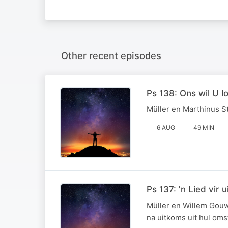
Other recent episodes
Ps 138: Ons wil U lo
Müller en Marthinus St
6 AUG
49 MIN
Ps 137: 'n Lied vir
Müller en Willem Gouw
na uitkoms uit hul om