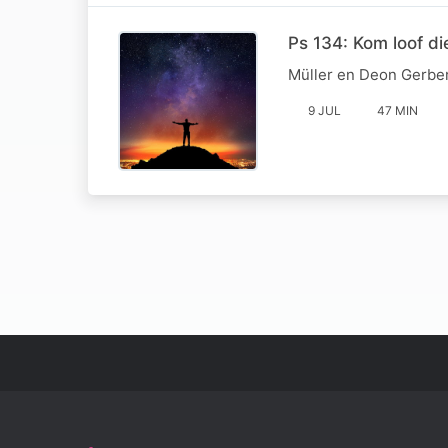
Ps 134: Kom loof di
Müller en Deon Gerber 
9 JUL
47 MIN