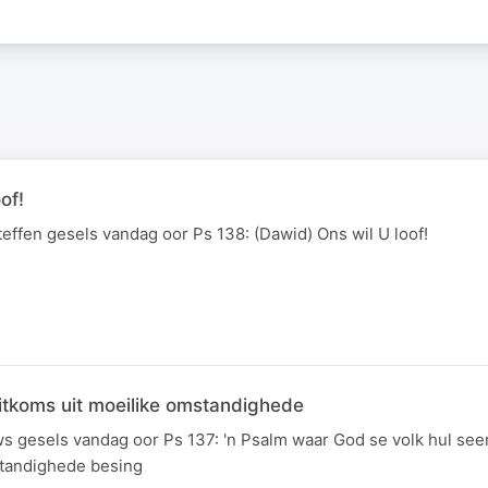
of!
effen gesels vandag oor Ps 138: (Dawid) Ons wil U loof!
 uitkoms uit moeilike omstandighede
s gesels vandag oor Ps 137: 'n Psalm waar God se volk hul see
standighede besing