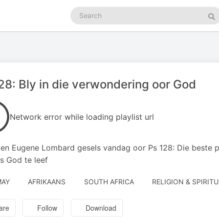
Search
podcasts
Se
28: Bly in die verwondering oor God
Network error while loading playlist url
 en Eugene Lombard gesels vandag oor Ps 128: Die beste p
s God te leef
MAY
AFRIKAANS
SOUTH AFRICA
RELIGION & SPIRITU
are
Follow
Download