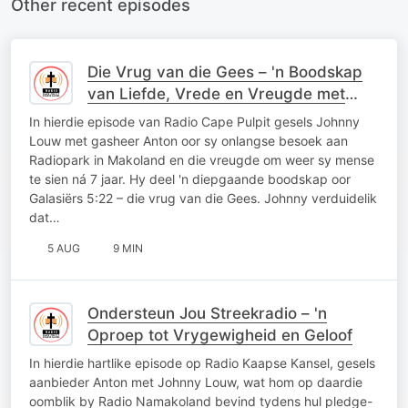
Other recent episodes
Die Vrug van die Gees – 'n Boodskap
van Liefde, Vrede en Vreugde met
Johnny Louw
In hierdie episode van Radio Cape Pulpit gesels Johnny
Louw met gasheer Anton oor sy onlangse besoek aan
Radiopark in Makoland en die vreugde om weer sy mense
te sien ná 7 jaar. Hy deel 'n diepgaande boodskap oor
Galasiërs 5:22 – die vrug van die Gees. Johnny verduidelik
dat…
5 AUG
9 MIN
Ondersteun Jou Streekradio – 'n
Oproep tot Vrygewigheid en Geloof
In hierdie hartlike episode op Radio Kaapse Kansel, gesels
aanbieder Anton met Johnny Louw, wat hom op daardie
oomblik by Radio Namakoland bevind tydens hul pledge-