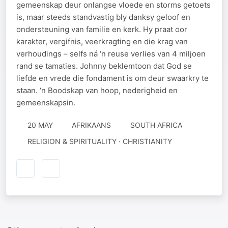
gemeenskap deur onlangse vloede en storms getoets
is, maar steeds standvastig bly danksy geloof en
ondersteuning van familie en kerk. Hy praat oor
karakter, vergifnis, veerkragting en die krag van
verhoudings – selfs ná ‘n reuse verlies van 4 miljoen
rand se tamaties. Johnny beklemtoon dat God se
liefde en vrede die fondament is om deur swaarkry te
staan. ‘n Boodskap van hoop, nederigheid en
gemeenskapsin.
20 MAY
AFRIKAANS
SOUTH AFRICA
RELIGION & SPIRITUALITY · CHRISTIANITY