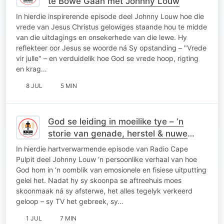
te Bowe Gaan met Johnny Louw
In hierdie inspirerende episode deel Johnny Louw hoe die
vrede van Jesus Christus gelowiges staande hou te midde
van die uitdagings en onsekerhede van die lewe. Hy
reflekteer oor Jesus se woorde ná Sy opstanding – "Vrede
vir julle" – en verduidelik hoe God se vrede hoop, rigting
en krag…
8 JUL
5 MIN
God se leiding in moeilike tye – ‘n
storie van genade, herstel & nuwe
vriende
In hierdie hartverwarmende episode van Radio Cape
Pulpit deel Johnny Louw ‘n persoonlike verhaal van hoe
God hom in ‘n oomblik van emosionele en fisiese uitputting
gelei het. Nadat hy sy skoonpa se aftreehuis moes
skoonmaak ná sy afsterwe, het alles tegelyk verkeerd
geloop – sy TV het gebreek, sy…
1 JUL
7 MIN