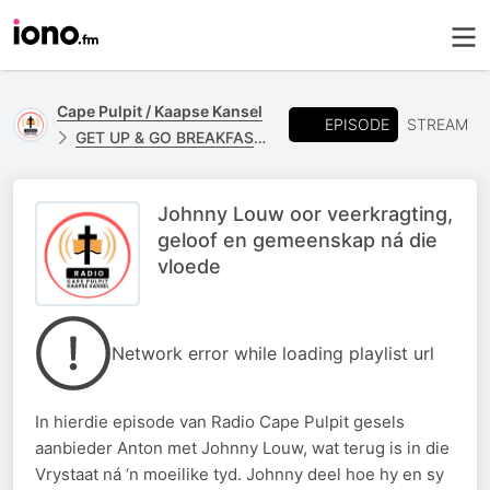
Cape Pulpit / Kaapse Kansel
EPISODE
STREAM
GET UP & GO BREAKFAST - JOHNNY LOUW
Johnny Louw oor veerkragting,
geloof en gemeenskap ná die
vloede
Network error while loading playlist url
In hierdie episode van Radio Cape Pulpit gesels
aanbieder Anton met Johnny Louw, wat terug is in die
Vrystaat ná ‘n moeilike tyd. Johnny deel hoe hy en sy