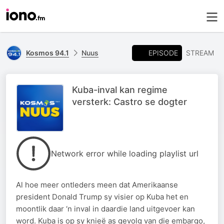
EPISODE
Kosmos 94.1
Nuus
STREAM
Kuba-inval kan regime
versterk: Castro se dogter
Network error while loading playlist url
Al hoe meer ontleders meen dat Amerikaanse
president Donald Trump sy visier op Kuba het en
moontlik daar ‘n inval in daardie land uitgevoer kan
word. Kuba is op sy knieë as gevolg van die embargo,