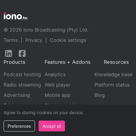
© 2026 Iono Broadcasting (Pty) Ltd.
Terms
|
Privacy
|
Cookie settings
Follow
Follow
us
us
Products
Features + Addons
Resources
on
on
LinkedIn
Facebook
Podcast hosting
Analytics
Knowledge base
Radio streaming
Web player
Platform status
Advertising
Mobile app
Blog
Pricing
Stream archive
Agree to storing cookies on your device.
Recognition
Preferences
Accept all