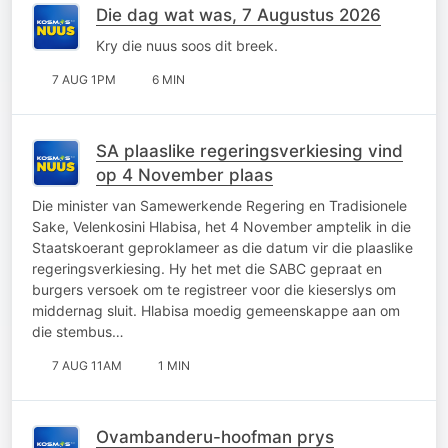
Die dag wat was, 7 Augustus 2026
Kry die nuus soos dit breek.
7 AUG 1PM
6 MIN
SA plaaslike regeringsverkiesing vind
op 4 November plaas
Die minister van Samewerkende Regering en Tradisionele
Sake, Velenkosini Hlabisa, het 4 November amptelik in die
Staatskoerant geproklameer as die datum vir die plaaslike
regeringsverkiesing. Hy het met die SABC gepraat en
burgers versoek om te registreer voor die kieserslys om
middernag sluit. Hlabisa moedig gemeenskappe aan om
die stembus…
7 AUG 11AM
1 MIN
Ovambanderu-hoofman prys