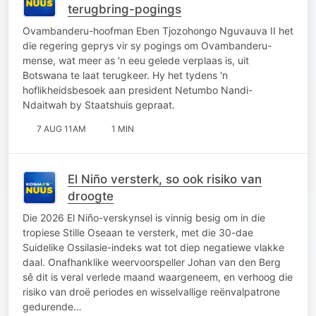
terugbring-pogings
Ovambanderu-hoofman Eben Tjozohongo Nguvauva II het
die regering geprys vir sy pogings om Ovambanderu-
mense, wat meer as 'n eeu gelede verplaas is, uit
Botswana te laat terugkeer. Hy het tydens 'n
hoflikheidsbesoek aan president Netumbo Nandi-
Ndaitwah by Staatshuis gepraat.
7 AUG 11AM
1 MIN
El Niño versterk, so ook risiko van
droogte
Die 2026 El Niño-verskynsel is vinnig besig om in die
tropiese Stille Oseaan te versterk, met die 30-dae
Suidelike Ossilasie-indeks wat tot diep negatiewe vlakke
daal. Onafhanklike weervoorspeller Johan van den Berg
sê dit is veral verlede maand waargeneem, en verhoog die
risiko van droë periodes en wisselvallige reënvalpatrone
gedurende…