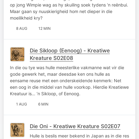
op jong Wimpie wag as hy skuiling soek tydens ‘n reënbui.
Maar gaan sy nuuskierigheid hom net dieper in die
moeilikheid kry?
8 AUG
12 MIN
Die Sikloop (Eenoog) - Kreatiwe
Kreature S02E08
In die ou tye was hulle meesterlike vakmanne wat vir die
gode gewerk het, maar deesdae ken ons hulle as
eensame reuse met een onderskeidende kenmerk: Net
een oog in die middel van hulle voorkop. Hierdie Kreatiewe
Kreatuur is… ‘n Sikloop, of Eenoog.
1 AUG
6 MIN
Die Oni - Kreatiwe Kreature S02E07
Hulle is beslis meer bekend in Japan as in die res