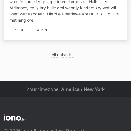
waar ‘n nuuskierige agie te veel vrae vra. Hulle is eg
Afrikaans, en jy kry hulle oral waar jy kinders kry wat wil
weet wat aangaan. Hierdie Kreatiewe Kreatuur is… ‘n Hus
met lang ore.
21 JUL
4 MIN
All episodes
Your timezone:
America / New York
© 2026 Iono Broadcasting (Pty) Ltd.