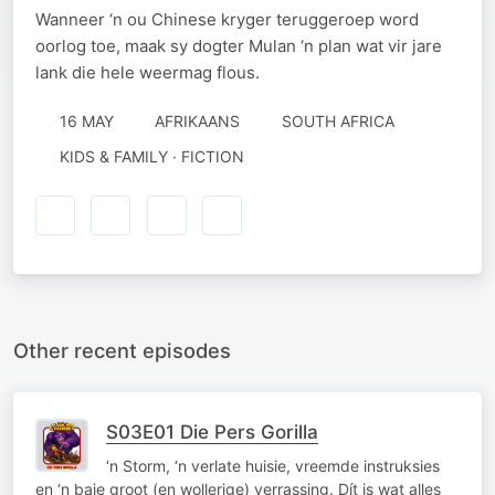
Wanneer ‘n ou Chinese kryger teruggeroep word
oorlog toe, maak sy dogter Mulan ‘n plan wat vir jare
lank die hele weermag flous.
16 MAY
AFRIKAANS
SOUTH AFRICA
KIDS & FAMILY · FICTION
Other recent episodes
S03E01 Die Pers Gorilla
‘n Storm, ‘n verlate huisie, vreemde instruksies
en ‘n baie groot (en wollerige) verrassing. Dít is wat alles