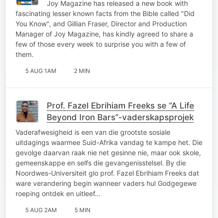
Joy Magazine has released a new book with
fascinating lesser known facts from the Bible called "Did
You Know", and Gillian Fraser, Director and Production
Manager of Joy Magazine, has kindly agreed to share a
few of those every week to surprise you with a few of
them.
5 AUG 1AM
2 MIN
Prof. Fazel Ebrihiam Freeks se “A Life
Beyond Iron Bars”-vaderskapsprojek
Vaderafwesigheid is een van die grootste sosiale
uitdagings waarmee Suid-Afrika vandag te kampe het. Die
gevolge daarvan raak nie net gesinne nie, maar ook skole,
gemeenskappe en selfs die gevangenisstelsel. By die
Noordwes-Universiteit glo prof. Fazel Ebrihiam Freeks dat
ware verandering begin wanneer vaders hul Godgegewe
roeping ontdek en uitleef…
5 AUG 2AM
5 MIN