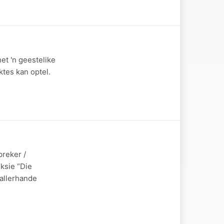
et 'n geestelike
ktes kan optel.
preker /
ksie “Die
 allerhande