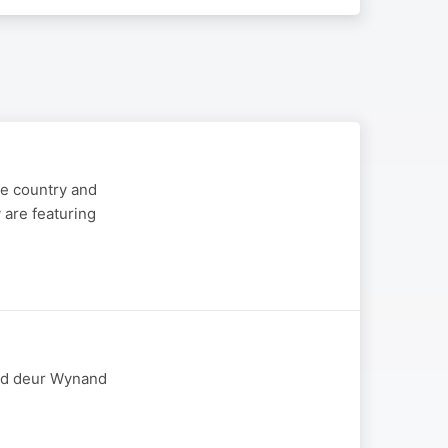
he country and
 are featuring
ied deur Wynand