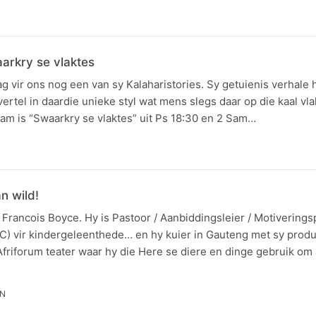
aarkry se vlaktes
g vir ons nog een van sy Kalaharistories. Sy getuienis verhale h
rtel in daardie unieke styl wat mens slegs daar op die kaal vla
am is “Swaarkry se vlaktes” uit Ps 18:30 en 2 Sam…
n wild!
Francois Boyce. Hy is Pastoor / Aanbiddingsleier / Motiverings
 vir kindergeleenthede… en hy kuier in Gauteng met sy produ
 Afriforum teater waar hy die Here se diere en dinge gebruik om
IN