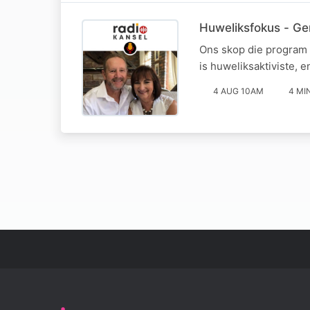
Huweliksfokus - Ge
Ons skop die program 
is huweliksaktiviste, 
4 AUG 10AM
4 MI