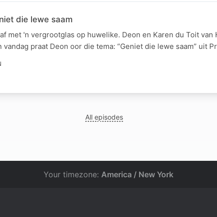
niet die lewe saam
af met 'n vergrootglas op huwelike. Deon en Karen du Toit van
en vandag praat Deon oor die tema: “Geniet die lewe saam” uit P
N
All episodes
Your timezone:
America / New York