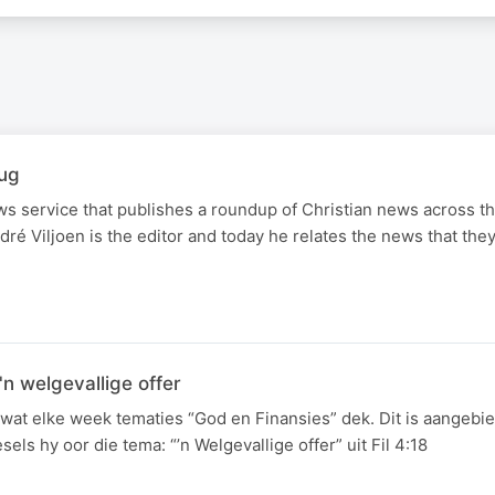
ug
s service that publishes a roundup of Christian news across t
é Viljoen is the editor and today he relates the news that they
n welgevallige offer
 wat elke week tematies “God en Finansies” dek. Dit is aangeb
ls hy oor die tema: “’n Welgevallige offer” uit Fil 4:18