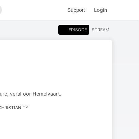
Support
Login
arch
EPISODE
STREAM
ure, veral oor Hemelvaart.
CHRISTIANITY