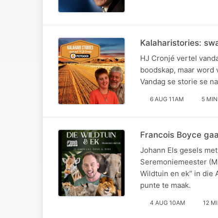
Kalaharistories: sw
HJ Cronjé vertel vanda
boodskap, maar word ve
Vandag se storie se na
6 AUG 11AM
5 MIN
Francois Boyce gaa
Johann Els gesels met 
Seremoniemeester (MC)
Wildtuin en ek” in die
punte te maak.
4 AUG 10AM
12 M