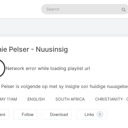
Search
podcasts
Se
ie Pelser - Nuusinsig
Network error while loading playlist url
 Pelser is volgende op met sy insigte oor huidige nuusgebe
MAY 11AM
ENGLISH
SOUTH AFRICA
CHRISTIANITY · 
are
Follow
Download
Links
1