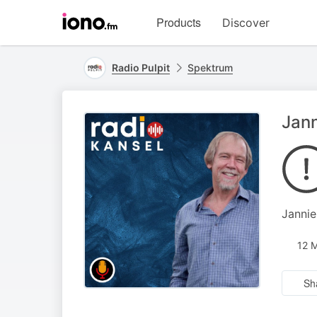
Visit
Products
Discover
iono.fm
homepage
Radio Pulpit
Spektrum
Jann
Jannie
12 
Sh