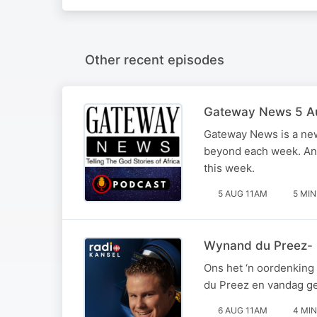
Other recent episodes
Gateway News 5 A
Gateway News is a new
beyond each week. Andr
this week.
5 AUG 11AM
5 MIN
Wynand du Preez- '
Ons het ‘n oordenking
du Preez en vandag gese
6 AUG 11AM
4 MIN