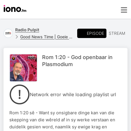
Radio Pulpit
EPISODE
STREAM
Good News Time | Goeie Nuus Tyd
Rom 1:20 - God openbaar in
Plasmodium
Network error while loading playlist url
Rom 1:20 sê - Want sy onsigbare dinge kan van die
skepping van die wêreld af in sy werke verstaan en
duidelik gesien word, naamlik sy ewige krag en