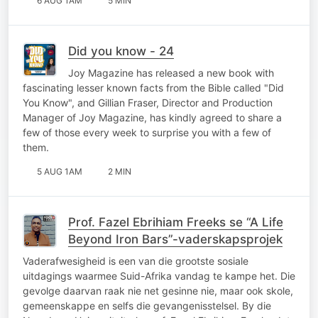
6 AUG 1AM
5 MIN
Did you know - 24
Joy Magazine has released a new book with
fascinating lesser known facts from the Bible called "Did
You Know", and Gillian Fraser, Director and Production
Manager of Joy Magazine, has kindly agreed to share a
few of those every week to surprise you with a few of
them.
5 AUG 1AM
2 MIN
Prof. Fazel Ebrihiam Freeks se “A Life
Beyond Iron Bars”-vaderskapsprojek
Vaderafwesigheid is een van die grootste sosiale
uitdagings waarmee Suid-Afrika vandag te kampe het. Die
gevolge daarvan raak nie net gesinne nie, maar ook skole,
gemeenskappe en selfs die gevangenisstelsel. By die