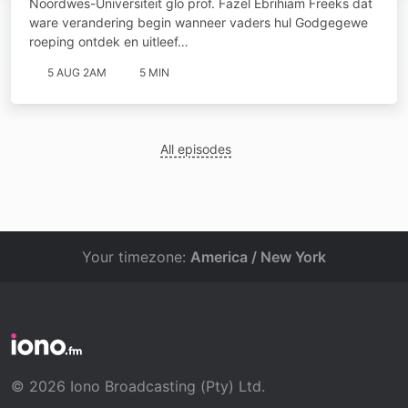
Noordwes-Universiteit glo prof. Fazel Ebrihiam Freeks dat
ware verandering begin wanneer vaders hul Godgegewe
roeping ontdek en uitleef…
5 AUG 2AM
5 MIN
All episodes
Your timezone:
America / New York
© 2026 Iono Broadcasting (Pty) Ltd.