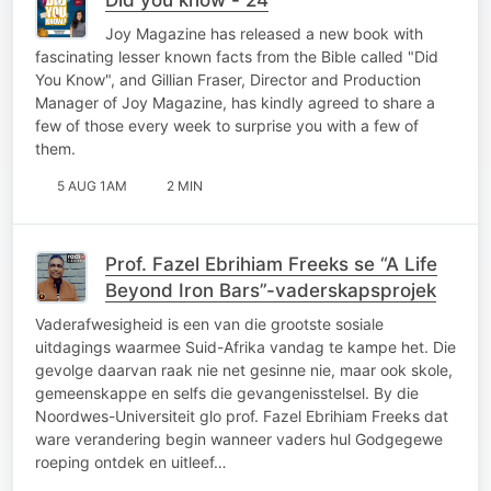
Joy Magazine has released a new book with
fascinating lesser known facts from the Bible called "Did
You Know", and Gillian Fraser, Director and Production
Manager of Joy Magazine, has kindly agreed to share a
few of those every week to surprise you with a few of
them.
5 AUG 1AM
2 MIN
Prof. Fazel Ebrihiam Freeks se “A Life
Beyond Iron Bars”-vaderskapsprojek
Vaderafwesigheid is een van die grootste sosiale
uitdagings waarmee Suid-Afrika vandag te kampe het. Die
gevolge daarvan raak nie net gesinne nie, maar ook skole,
gemeenskappe en selfs die gevangenisstelsel. By die
Noordwes-Universiteit glo prof. Fazel Ebrihiam Freeks dat
ware verandering begin wanneer vaders hul Godgegewe
roeping ontdek en uitleef…