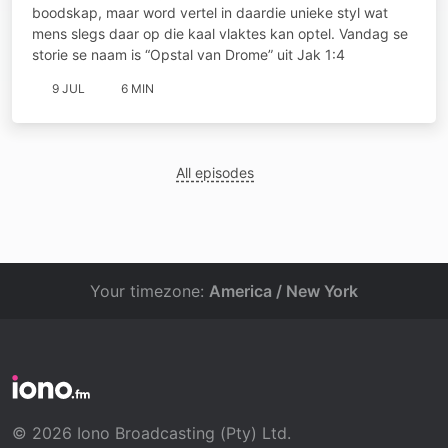
boodskap, maar word vertel in daardie unieke styl wat
mens slegs daar op die kaal vlaktes kan optel. Vandag se
storie se naam is “Opstal van Drome” uit Jak 1:4
9 JUL
6 MIN
All episodes
Your timezone:
America / New York
© 2026 Iono Broadcasting (Pty) Ltd.