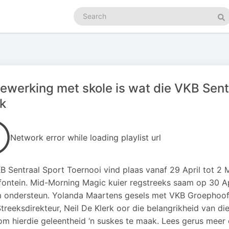
Search
podcasts
Se
werking met skole is wat die VKB Sentr
k
Network error while loading playlist url
B Sentraal Sport Toernooi vind plaas vanaf 29 April tot 2 
ontein. Mid-Morning Magic kuier regstreeks saam op 30 Apr
 ondersteun. Yolanda Maartens gesels met VKB Groephoof
reeksdirekteur, Neil De Klerk oor die belangrikheid van die
om hierdie geleentheid ‘n suskes te maak. Lees gerus mee