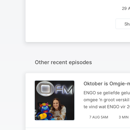
29 
Sh
Other recent episodes
Oktober is Omgie-m
ENGO se geliefde geluk
omgee 'n groot verski
te vind wat ENGO vir 2
7 AUG 5AM
3 MIN