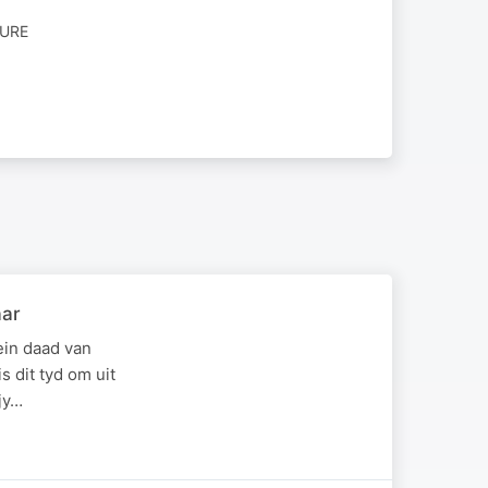
SURE
aar
ein daad van
 dit tyd om uit
jy…