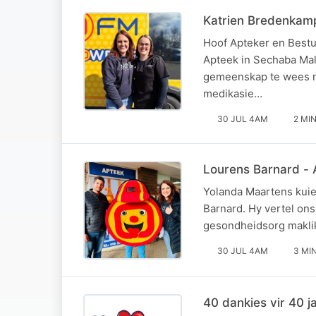
Katrien Bredenkamp
Hoof Apteker en Bestu
Apteek in Sechaba Mall.
gemeenskap te wees ni
medikasie…
30 JUL 4AM
2 MI
Lourens Barnard - 
Yolanda Maartens kuie
Barnard. Hy vertel ons
gesondheidsorg maklik
30 JUL 4AM
3 MI
40 dankies vir 40 j