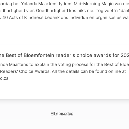
aardag het Yolanda Maartens tydens Mid-Morning Magic van die
edhartigheid vier. Goedhartigheid kos niks nie. Tog voel 'n "dan
s 40 Acts of Kindness bedank ons individue en organisasies w
the Best of Bloemfontein reader's choice awards for 20
nda Maartens to explain the voting process for the Best of Blo
eaders' Choice Awards. All the details can be found online at
o.za
All episodes