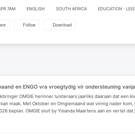
APR 7AM
ENGLISH
SOUTH AFRICA
EDUCATION · LEI
are
Follow
Download
aand en ENGO vra vroegtydig vir ondersteuning vanj
bringer OMGIE herinner luisteraars jaarliks daaraan dat een kl
l kan maak. Met Oktober en Omgiemaand wat vinnig nader kom, is
026 beplan. OMGIE sluit by Yolanda Maartens aan en vertel dat 