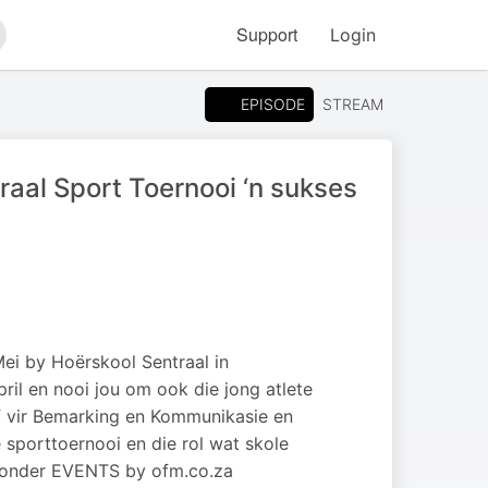
Support
Login
arch
EPISODE
STREAM
aal Sport Toernooi ‘n sukses
Mei by Hoërskool Sentraal in
il en nooi jou om ook die jong atlete
 vir Bemarking en Kommunikasie en
 sporttoernooi en die rol wat skole
r onder EVENTS by ofm.co.za