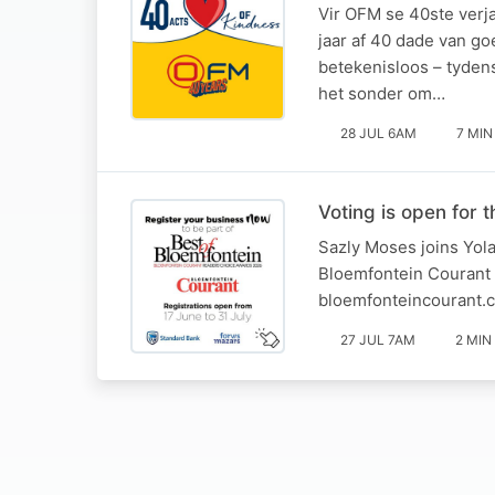
Vir OFM se 40ste verj
jaar af 40 dade van go
betekenisloos – tyden
het sonder om…
28 JUL 6AM
7 MIN
Voting is open for 
Sazly Moses joins Yola
Bloemfontein Courant R
bloemfonteincourant.c
27 JUL 7AM
2 MIN