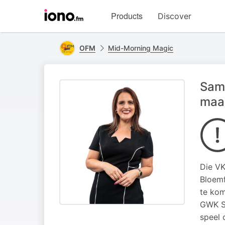
Visit
Products
Discover
iono.fm
homepage
OFM
Mid-Morning Magic
Same
maa
Die VK
Bloemf
te kom
GWK St
speel 