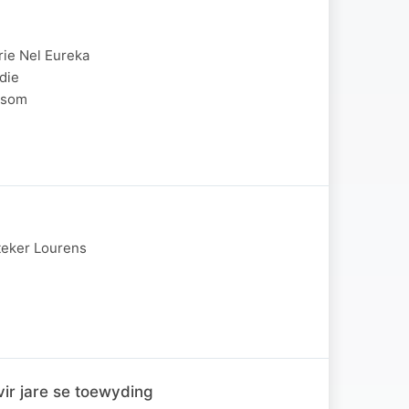
rie Nel Eureka
 die
isom
teker Lourens
vir jare se toewyding