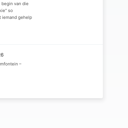
 begin van die
kie" so
at iemand gehelp
26
emfontein –