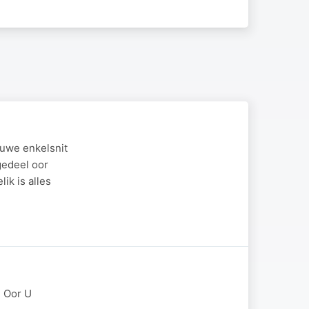
uwe enkelsnit
gedeel oor
ik is alles
g Oor U