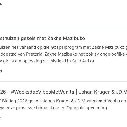
IN
sthuizen gesels met Zakhe Mazibuko
uizen het vanaand op die Gospelprogram met Zakhe Mazibuko g
iddestad van Pretoria. Zakhe Mazibuko het ook sy ongelooflike 
 glo is die oplossing vir misdaad in Suid Afrika.
IN
 - #WeeksdaeVibesMetVenita | Johan Kruger & JD M
iddag 2026 gesels Johan Kruger & JD Mostert met Venita en E
ysers - prosesse binne skole en Optimale opvoeding
N