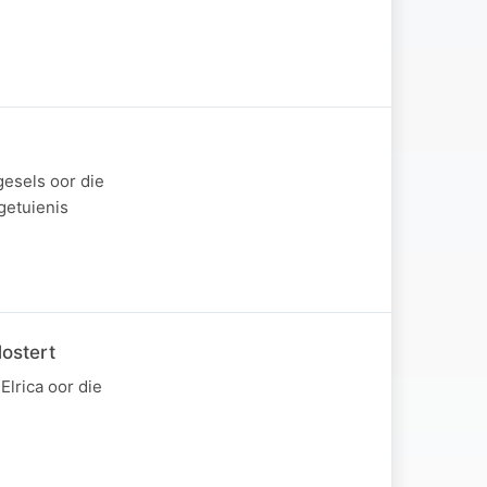
esels oor die
getuienis
ostert
lrica oor die