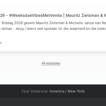
 - #WeeksdaeVibesMetVenita | Mauritz Zietsman & M
Biddag 2026 gesels Mauritz Zietsman & Michelle Janse van R
ie temas - Jeug / leiers wat opstaan vir die waarheid en die toe
N
All episodes
Your timezone:
America / New York