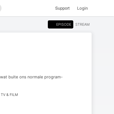
Support
Login
arch
EPISODE
STREAM
 wat buite ons normale program-
TV & FILM