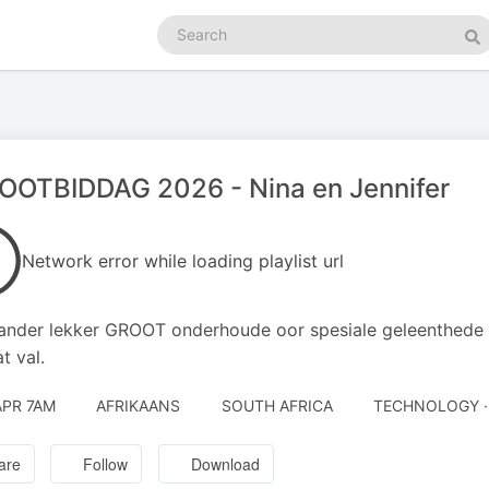
Search
podcasts
Se
OOTBIDDAG 2026 - Nina en Jennifer
Network error while loading playlist url
ander lekker GROOT onderhoude oor spesiale geleenthede
t val.
APR 7AM
AFRIKAANS
SOUTH AFRICA
TECHNOLOGY · 
are
Follow
Download