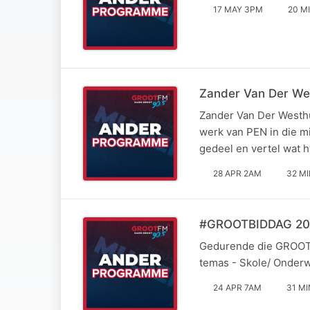
17 MAY 3PM
20 M
Zander Van Der We
Zander Van Der Westh
werk van PEN in die m
gedeel en vertel wat hy
28 APR 2AM
32 M
#GROOTBIDDAG 2026
Gedurende die GROOT B
temas - Skole/ Onderw
24 APR 7AM
31 MI