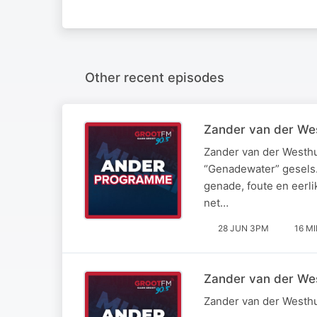
Other recent episodes
Zander van der Wes
Zander van der Westh
“Genadewater” gesels.
genade, foute en eerli
net…
28 JUN 3PM
16 M
Zander van der We
Zander van der Westhu