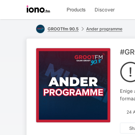
Visit
Products
Discover
iono.fm
homepage
GROOTfm 90.5
Ander programme
#GR
Enige 
formaa
24 
Sh