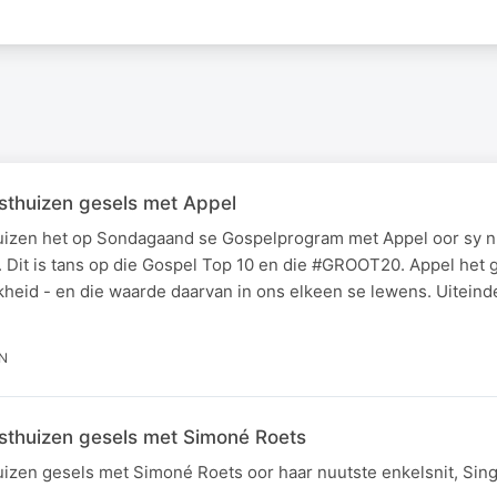
thuizen gesels met Appel
uizen het op Sondagaand se Gospelprogram met Appel oor sy n
 Dit is tans op die Gospel Top 10 en die #GROOT20. Appel het 
kheid - en die waarde daarvan in ons elkeen se lewens. Uiteindel
IN
sthuizen gesels met Simoné Roets
izen gesels met Simoné Roets oor haar nuutste enkelsnit, Sin